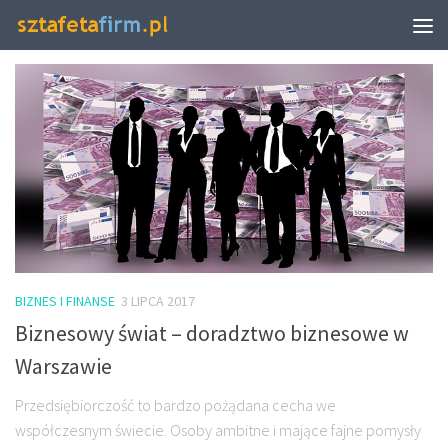
TAGGED:
SZYBKIE POŻYCZKI POZABANKOWE
BIZNES I FINANSE
3 LIPCA 2017
Biznesowy świat – doradztwo biznesowe w
Warszawie
Przedsiębiorczość to bardzo pożądana cecha we
współczesnym świecie. Osoby ambitne i mające fajne pomysły