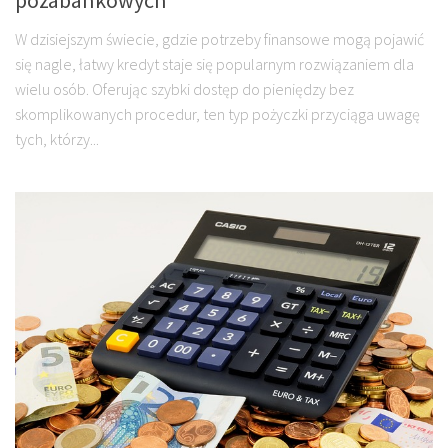
W dzisiejszym świecie, gdzie potrzeby finansowe mogą pojawić
się nagle, łatwy kredyt staje się popularnym rozwiązaniem dla
wielu osób. Oferując szybki dostęp do pieniędzy bez
skomplikowanych procedur, ten typ pożyczki przyciąga uwagę
tych, którzy...