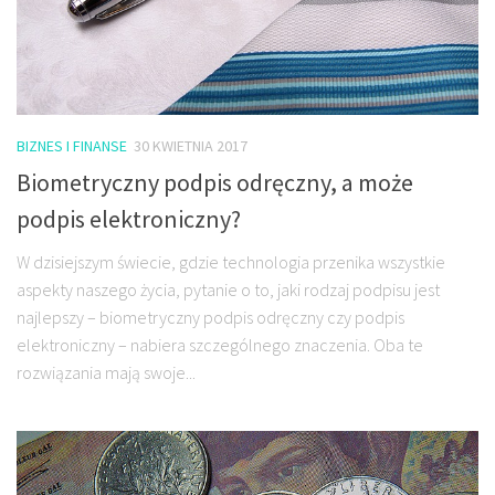
BIZNES I FINANSE
30 KWIETNIA 2017
Biometryczny podpis odręczny, a może
podpis elektroniczny?
W dzisiejszym świecie, gdzie technologia przenika wszystkie
aspekty naszego życia, pytanie o to, jaki rodzaj podpisu jest
najlepszy – biometryczny podpis odręczny czy podpis
elektroniczny – nabiera szczególnego znaczenia. Oba te
rozwiązania mają swoje...