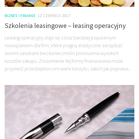
BIZNES I FINANSE
12 CZERWCA 2017
Szkolenia leasingowe – leasing operacyjny
Leasing operacyjny staje się coraz bardziej popularnym
rozwiązaniem dla firm, które pragną elastycznie zarządzać
swoimi zasobami bez konieczności ponoszenia wysokich
kosztów zakupu. Zrozumienie tej formy finansowania może
przynieść przedsiębiorcom wiele korzyści, takich jak poprawa...