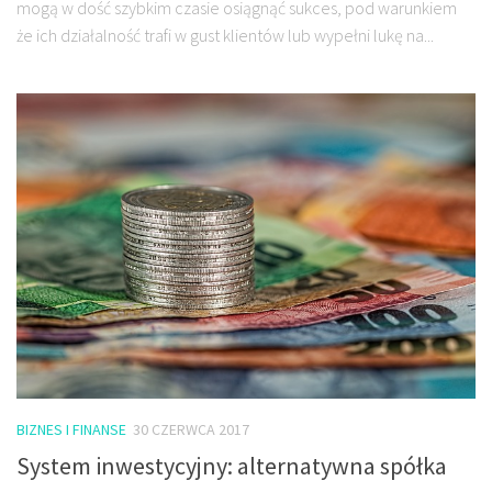
mogą w dość szybkim czasie osiągnąć sukces, pod warunkiem
że ich działalność trafi w gust klientów lub wypełni lukę na...
BIZNES I FINANSE
30 CZERWCA 2017
System inwestycyjny: alternatywna spółka