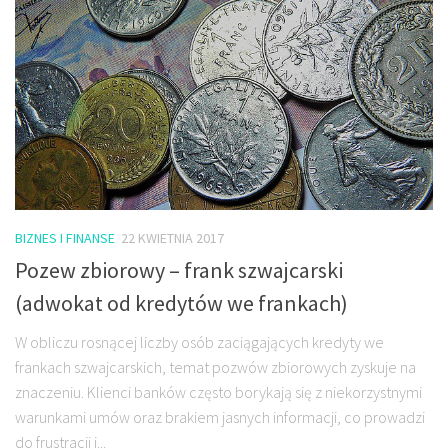
BIZNES I FINANSE
22 KWIETNIA 2017
Pozew zbiorowy – frank szwajcarski
(adwokat od kredytów we frankach)
W obliczu rosnącej liczby osób zaciągających kredyty we
frankach szwajcarskich, temat pozwów zbiorowych zyskuje na
znaczeniu. Klienci banków często borykają się z niekorzystnymi
warunkami umów oraz brakiem jasnych informacji, co prowadzi
do frustracji i...