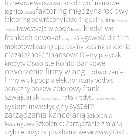
biznesowe warszawa
doradztwo finansowe
faktoring międzynarodowy
legnica
dzieci
faktoring odwrócony
faktoring pełny
firma
historia
kredyt we
inwestycja w opcje
kredyt
imprezy
frankach adwokat
księgowość dla firm
kredyty
mokotów
Leasing operacyjny
Leasing szkolenia
niezależność finansowa
Oferty pożyczki
Osobiste Konto Bankowe
kredyty
otworzenie firmy w anglii
otworzenie
firmy w uk
podpis elektroniczny
podpis
pozew zbiorowy frank
odręczny
szwajcarski
rata kredytu
pożyczki
praca
spłata kredytu
system
system inwestycyjny
zarządzania kancelarią
Szkolenia
Szkolenie: Zarządzanie zmianą
leasingowe
wysoka
szybkie pożyczki pozabankowe
wiedza