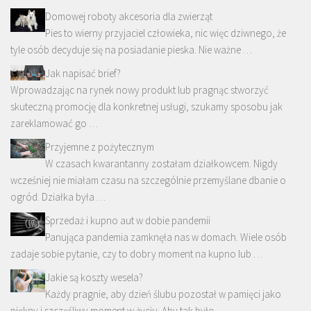
Domowej roboty akcesoria dla zwierząt
Pies to wierny przyjaciel człowieka, nic więc dziwnego, że
tyle osób decyduje się na posiadanie pieska. Nie ważne …
Jak napisać brief?
Wprowadzając na rynek nowy produkt lub pragnąc stworzyć
skuteczną promocję dla konkretnej usługi, szukamy sposobu jak
zareklamować go …
Przyjemne z pożytecznym
W czasach kwarantanny zostałam działkowcem. Nigdy
wcześniej nie miałam czasu na szczególnie przemyślane dbanie o
ogród. Działka była …
Sprzedaż i kupno aut w dobie pandemii
Panująca pandemia zamknęła nas w domach. Wiele osób
zadaje sobie pytanie, czy to dobry moment na kupno lub …
Jakie są koszty wesela?
Każdy pragnie, aby dzień ślubu pozostał w pamięci jako
piękny i szczęśliwy moment w życiu. Aby tak było, …