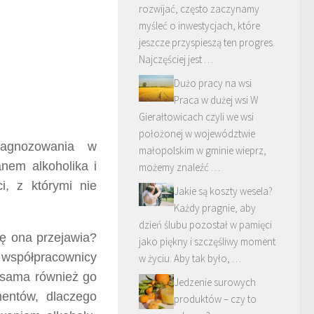
rozwijać, często zaczynamy
myśleć o inwestycjach, które
jeszcze przyspieszą ten progres.
Najczęściej jest …
Dużo pracy na wsi
Praca w dużej wsi W
Gierałtowicach czyli we wsi
położonej w województwie
iagnozowania w
małopolskim w gminie wieprz,
anem alkoholika i
możemy znaleźć …
i, z którymi nie
Jakie są koszty wesela?
Każdy pragnie, aby
dzień ślubu pozostał w pamięci
ę ona przejawia?
jako piękny i szczęśliwy moment
 i współpracownicy
w życiu. Aby tak było, …
a sama również go
Jedzenie surowych
mentów, dlaczego
produktów – czy to