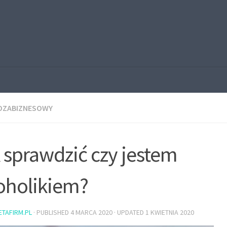
POZABIZNESOWY
 sprawdzić czy jestem
oholikiem?
ETAFIRM.PL
· PUBLISHED
4 MARCA 2020
· UPDATED
1 KWIETNIA 2020