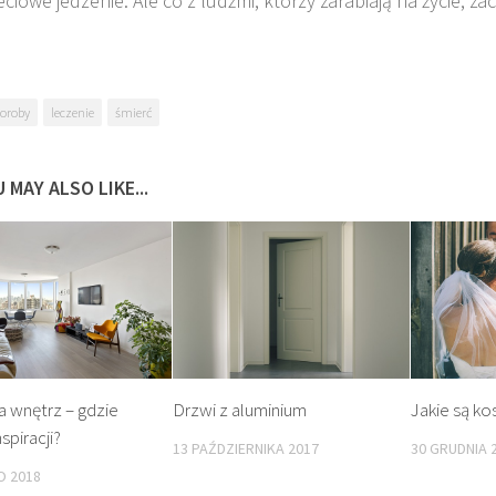
eciowe jedzenie. Ale co z ludźmi, którzy zarabiają na życie, zac
oroby
leczenie
śmierć
 MAY ALSO LIKE...
Jakie są ko
a wnętrz – gdzie
Drzwi z aluminium
spiracji?
30 GRUDNIA 
13 PAŹDZIERNIKA 2017
O 2018