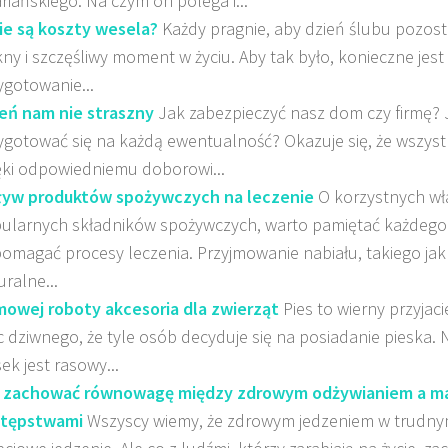
ariańskiego. Na czym on polega i...
ie są koszty wesela?
Każdy pragnie, aby dzień ślubu pozost
kny i szczęśliwy moment w życiu. Aby tak było, konieczne jes
ygotowanie...
eń nam nie straszny
Jak zabezpieczyć nasz dom czy firmę? J
ygotować się na każdą ewentualność? Okazuje się, że wszyst
ęki odpowiedniemu doborowi...
yw produktów spożywczych na leczenie
O korzystnych wł
ularnych składników spożywczych, warto pamiętać każdego
omagać procesy leczenia. Przyjmowanie nabiału, takiego jak
uralne...
owej roboty akcesoria dla zwierząt
Pies to wierny przyjaci
c dziwnego, że tyle osób decyduje się na posiadanie pieska. 
ek jest rasowy...
 zachować równowagę między zdrowym odżywianiem a m
tępstwami
Wszyscy wiemy, że zdrowym jedzeniem w trudnym