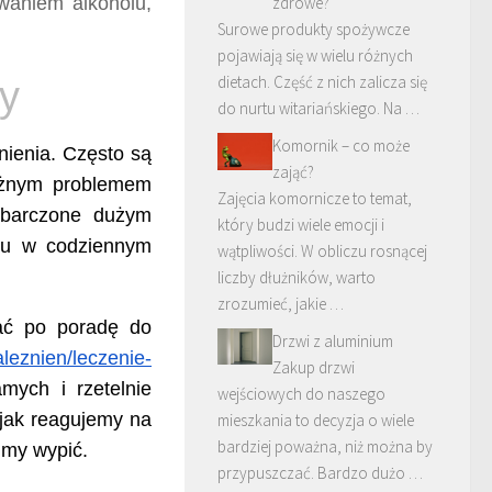
waniem alkoholu,
zdrowe?
Surowe produkty spożywcze
pojawiają się w wielu różnych
dietach. Część z nich zalicza się
zy
do nurtu witariańskiego. Na …
Komornik – co może
nienia. Często są
zająć?
ważnym problemem
Zajęcia komornicze to temat,
obarczone dużym
który budzi wiele emocji i
olu w codziennym
wątpliwości. W obliczu rosnącej
liczby dłużników, warto
zrozumieć, jakie …
ać po poradę do
Drzwi z aluminium
aleznien/leczenie-
Zakup drzwi
mych i rzetelnie
wejściowych do naszego
 jak reagujemy na
mieszkania to decyzja o wiele
bardziej poważna, niż można by
imy wypić.
przypuszczać. Bardzo dużo …