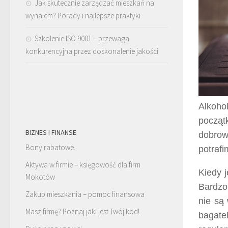
Jak skutecznie zarządzać mieszkań na
wynajem? Porady i najlepsze praktyki
Szkolenie ISO 9001 – przewaga
konkurencyjna przez doskonalenie jakości
Alkoh
począt
BIZNES I FINANSE
dobrow
Bony rabatowe.
potrafi
Aktywa w firmie – księgowość dla firm
Kiedy 
Mokotów
Bardzo 
Zakup mieszkania – pomoc finansowa
nie są
Masz firmę? Poznaj jaki jest Twój kod!
bagate