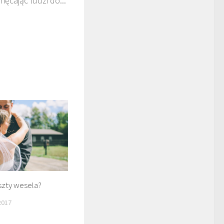
hęcając ludzi do...
szty wesela?
2017