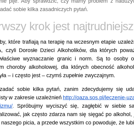
rnie pije. Aby sprawdzić, czy mamy problem z naduży
adać sobie kilka zasadniczych pytań.
rwszy krok jest najtrudniejs
y, które trafiają na terapię na wczesnym etapie uzależ
, czyli Dorosłe Dzieci Alkoholików, dla których po
łaściwe wyznaczanie granic i norm. Są to osoby 
em choroby alkoholowej, dla których obecność alkoh
yła – i często jest – czymś zupełnie zwyczajnym.
zadać sobie kilka
pytań, zanim zdecydujemy się ud
isty
w zakresie uzależnień
http://oaza.sos.pl/leczenie-uz
lizmu/
.
Spróbujmy wyciszyć się, zagłębić w siebie sa
alizować, jak często zdarza nam się sięgać po alkohol,
 naszego picia, a przede wszystkim co powoduje, że lub