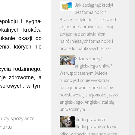
Jak zaciągnąć kredyt
bez formalności?
Branie kredytu dość często jest
pokoju i sygnał
kojarzone z prawdziwą męką
ykalnych kroków.
związaną z załatwianiem
ukanie okazji do
najróżniejszych formalności i
nia, których nie
procedur bankowych. Przez …
Gdzie się uczyć
angielskiego online?
ycia rodzinnego,
We współczesnym świecie
je zdrowotne, a
trudno jest sobie wyobrazić
tworowych, w tym
funkcjonowanie, bez choćby
podstawowej znajomości języka
angielskiego. Angielski stał się
uniwersalnym …
ukty spożywcze
Studia prawnicze.
 nurtu
Studia prawnicze to nie
tylko wyspecjalizowana wiedza