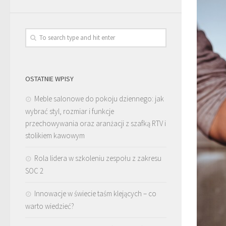
OSTATNIE WPISY
Meble salonowe do pokoju dziennego: jak
wybrać styl, rozmiar i funkcje
przechowywania oraz aranżacji z szafką RTV i
stolikiem kawowym
Rola lidera w szkoleniu zespołu z zakresu
SOC 2
Innowacje w świecie taśm klejących – co
warto wiedzieć?