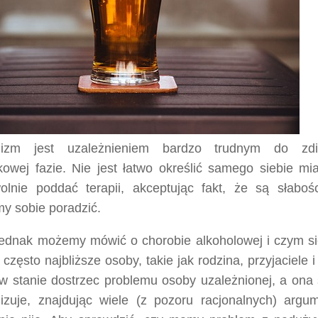
olizm jest uzależnieniem bardzo trudnym do zd
kowej fazie. Nie jest łatwo określić samego siebie mi
olnie poddać terapii, akceptując fakt, że są słabośc
my sobie poradzić.
jednak możemy mówić o chorobie alkoholowej i czym si
często najbliższe osoby, takie jak rodzina, przyjaciele
 w stanie dostrzec problemu osoby uzależnionej, a on
lizuje, znajdując wiele (z pozoru racjonalnych) argu