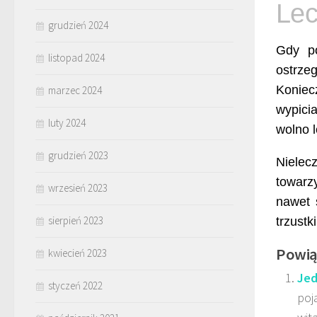
Lec
grudzień 2024
Gdy po
listopad 2024
ostrze
Koniec
marzec 2024
wypici
luty 2024
wolno 
grudzień 2023
Nielec
towarz
wrzesień 2023
nawet 
sierpień 2023
trzustk
Powią
kwiecień 2023
Jed
styczeń 2022
poj