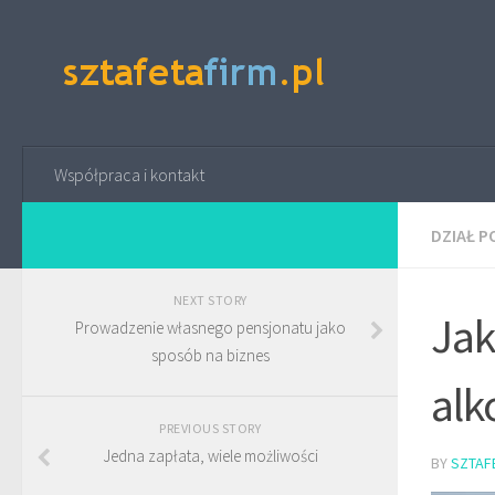
Współpraca i kontakt
DZIAŁ 
NEXT STORY
Jak
Prowadzenie własnego pensjonatu jako
sposób na biznes
alk
PREVIOUS STORY
Jedna zapłata, wiele możliwości
BY
SZTAF