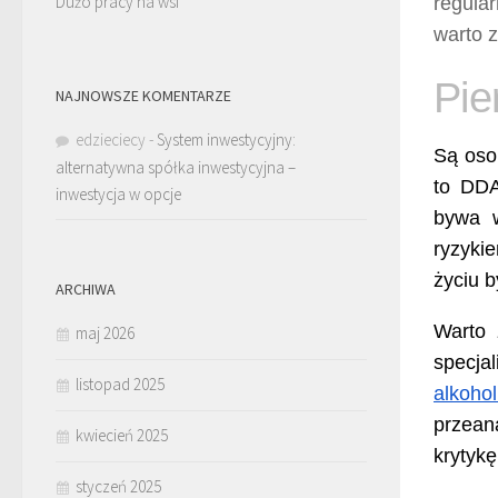
Dużo pracy na wsi
regula
warto z
Pie
NAJNOWSZE KOMENTARZE
edzieciecy
-
System inwestycyjny:
Są osob
alternatywna spółka inwestycyjna –
to DDA
inwestycja w opcje
bywa w
ryzyki
życiu b
ARCHIWA
Warto 
maj 2026
specjal
listopad 2025
alkoho
przean
kwiecień 2025
krytykę
styczeń 2025