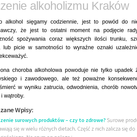
zenie alkoholizmu Kraków
 alkohol sięgamy codziennie, jest to powód do nie
gawczy, że jest to ostatni moment na podjęcie rad
zność spożywania coraz większych ilości trunku, sz
a lub picie w samotności to wyraźne oznaki uzależnie
lekceważyć.
zona choroba alkoholowa powoduje nie tylko upadek ż
yskiego i zawodowego, ale też poważne konsekwenc
śmierć w wyniku zatrucia, odwodnienia, chorób nowo
i i wątroby.
zane Wpisy:
zenie surowych produktów – czy to zdrowe?
Surowe prod
awiają się w wielu różnych dietach. Część z nich zalicza się do