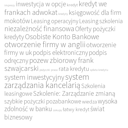
kredyt we
inwestycja w opcje
kredyt
imprezy
frankach adwokat
księgowość dla firm
kredyty
mokotów
Leasing operacyjny
Leasing szkolenia
niezależność finansowa
Oferty pożyczki
Osobiste Konto Bankowe
kredyty
otworzenie firmy w anglii
otworzenie
firmy w uk
podpis elektroniczny
podpis
pozew zbiorowy frank
odręczny
szwajcarski
rata kredytu
pożyczki
praca
spłata kredytu
system
system inwestycyjny
zarządzania kancelarią
Szkolenia
Szkolenie: Zarządzanie zmianą
leasingowe
wysoka
szybkie pożyczki pozabankowe
wiedza
zdolność w banku
świat
łatwy kredyt
zakupy
biznesowy