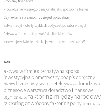
Problemy finansowe.
Prowadzenie własnego pensjonatu jako sposób na biznes
Czy reklama na samochodzie jest opłacalna?
Łatwy kredyt – oferty szybkich pożyczek pozabankowych
Aktywa w firmie – księgowość dla firm Mokotów
Innowacje w świecie taśm klejących – co warto wiedzieć?
TAGI
aktywa w firmie
alternatywna spółka
inwestycyjna
biometryczny podpis odręczny
biznesowy świat
detektyw
doradztwo
biznes
domu
biznesowe warszawa
doradztwo finansowe
faktoring międzynarodowy
legnica
dzieci
faktoring odwrócony
faktoring pełny
firma
historia