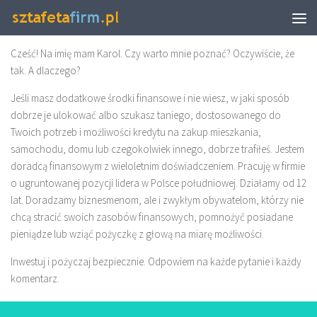
PROJEKT
Cześć! Na imię mam Karol. Czy warto mnie poznać? Oczywiście, że
tak. A dlaczego?
Jeśli masz dodatkowe środki finansowe i nie wiesz, w jaki sposób
dobrze je ulokować albo szukasz taniego, dostosowanego do
Twoich potrzeb i możliwości kredytu na zakup mieszkania,
samochodu, domu lub czegokolwiek innego, dobrze trafiłeś. Jestem
doradcą finansowym z wieloletnim doświadczeniem. Pracuję w firmie
o ugruntowanej pozycji lidera w Polsce południowej. Działamy od 12
lat. Doradzamy biznesmenom, ale i zwykłym obywatelom, którzy nie
chcą stracić swoich zasobów finansowych, pomnożyć posiadane
pieniądze lub wziąć pożyczkę z głową na miarę możliwości.
Inwestuj i pożyczaj bezpiecznie. Odpowiem na każde pytanie i każdy
komentarz.