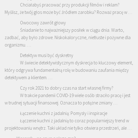
Chciałabyś pracować przy produkcji filmów i reklam?
Myślisz, że twój głos może być źródłem zarobku? Rozważ pracę w …
Owocowy zawrót głowy
Śniadanie to najważniejszy posiłek w ciągu dnia. Warto,
zadbać, aby było zdrowe. Niskokaloryczne, nietłuste i pożywne dla
organizmu. …
Detektyw musi być dyskretny
W świecie detektywistycznym dyskrecja to kluczowy element,
który odgrywa fundamentalną rolę w budowaniu zaufania między
detektywem a klientem. …
Czy rok 2021 to dobry czas na start własnej firmy?
W trakcie pandemii COVID-19 wiele osób straciło pracę i jest
w trudnej sytuacji finansowej. Oznacza to potężne zmiany …
Łączenie kuchni z jadalnią: Pomysły i inspiracje
Łączenie kuchni z jadalnią to coraz popularniejszy trend w
projektowaniu wnętrz. Taki układ nie tylko otwiera przestrzeń, ale …