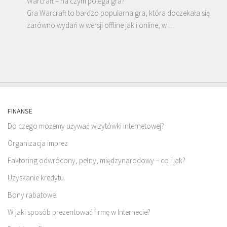
Warcraft – na czym polega gra?
Gra Warcraft to bardzo popularna gra, która doczekała się
zarówno wydań w wersji offline jak i online, w …
FINANSE
Do czego możemy używać wizytówki internetowej?
Organizacja imprez
Faktoring odwrócony, pełny, międzynarodowy – co i jak?
Uzyskanie kredytu.
Bony rabatowe.
W jaki sposób prezentować firmę w Internecie?