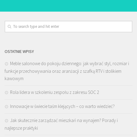
OSTATNIE WPISY
Meble salonowe do pokoju dziennego: jak wybrać styl, rozmiar i
funkcje przechowywania oraz aranżacji z szafką RTV i stolikiem
kawowym
Rola lidera w szkoleniu zespołu z zakresu SOC 2
Innowacje w świecie taśm klejących – co warto wiedzieć?
Jak skutecznie zarządzać mieszkań na wynajem? Porady i
najlepsze praktyki