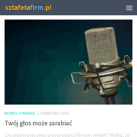
TAGGED:
HISTORIA
BIZNES I FINANSE
12 KWIETNIA 2020
Twój głos może zarabiać
Chciałabyś pracować przy produkcji filmów i reklam? Myślisz, że