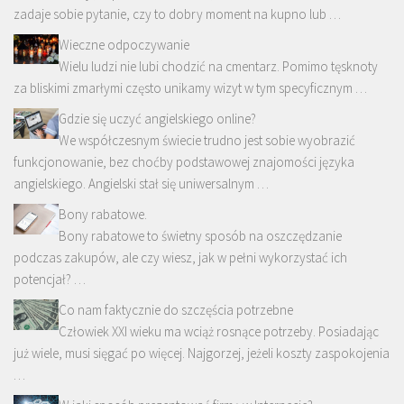
zadaje sobie pytanie, czy to dobry moment na kupno lub …
Wieczne odpoczywanie
Wielu ludzi nie lubi chodzić na cmentarz. Pomimo tęsknoty
za bliskimi zmarłymi często unikamy wizyt w tym specyficznym …
Gdzie się uczyć angielskiego online?
We współczesnym świecie trudno jest sobie wyobrazić
funkcjonowanie, bez choćby podstawowej znajomości języka
angielskiego. Angielski stał się uniwersalnym …
Bony rabatowe.
Bony rabatowe to świetny sposób na oszczędzanie
podczas zakupów, ale czy wiesz, jak w pełni wykorzystać ich
potencjał? …
Co nam faktycznie do szczęścia potrzebne
Człowiek XXI wieku ma wciąż rosnące potrzeby. Posiadając
już wiele, musi sięgać po więcej. Najgorzej, jeżeli koszty zaspokojenia
…