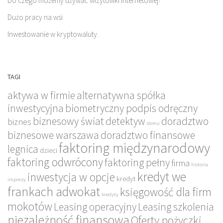
Do czego możemy używać wizytówki internetowej?
Dużo pracy na wsi
Inwestowanie w kryptowaluty.
TAGI
aktywa w firmie
alternatywna spółka
inwestycyjna
biometryczny podpis odręczny
biznesowy świat
detektyw
doradztwo
biznes
domu
biznesowe warszawa
doradztwo finansowe
faktoring międzynarodowy
legnica
dzieci
faktoring odwrócony
faktoring pełny
firma
historia
kredyt we
inwestycja w opcje
kredyt
imprezy
frankach adwokat
księgowość dla firm
kredyty
mokotów
Leasing operacyjny
Leasing szkolenia
niezależność finansowa
Oferty pożyczki