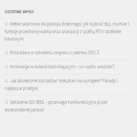
OSTATNIE WPISY
Meble salonowe do pokoju dziennego: jak wybrać styl, rozmiar i
funkcje przechowywania oraz aranżacji z szafką RTV i stolikiem
kawowym
Rola lidera w szkoleniu zespołu z zakresu SOC 2
Innowacje w świecie taśm klejących – co warto wiedzieć?
Jak skutecznie zarządzać mieszkań na wynajem? Porady i
najlepsze praktyki
Szkolenie ISO 9001 – przewaga konkurencyjna przez
doskonalenie jakości