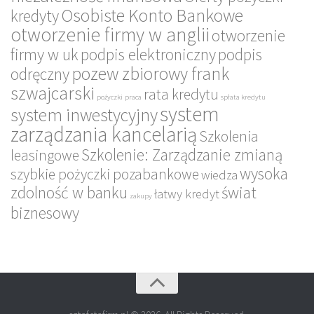
Osobiste Konto Bankowe
kredyty
otworzenie firmy w anglii
otworzenie
firmy w uk
podpis elektroniczny
podpis
pozew zbiorowy frank
odręczny
szwajcarski
rata kredytu
pożyczki
praca
spłata kredytu
system
system inwestycyjny
zarządzania kancelarią
Szkolenia
Szkolenie: Zarządzanie zmianą
leasingowe
wysoka
szybkie pożyczki pozabankowe
wiedza
zdolność w banku
świat
łatwy kredyt
zakupy
biznesowy