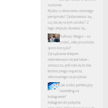
na biznes
Myślisz o otworzeniu własnego
pensjonatu? Zastanawiasz się,
czy da się na tym zarobić? Z
tego artykułu dowiesz się, …
Trafność Allegro – co
zrobić, żeby przyniosła
sporo korzyści?
Zarządzanie sklepem
internetowym nie jest łatwe –
zwłaszcza, jeśli robi się to bez
technicznego wsparcia,
oferowanego na przykład …
Jak zrobić perfekcyjny
marketing na
Instagramie?
Instagram do potężnie