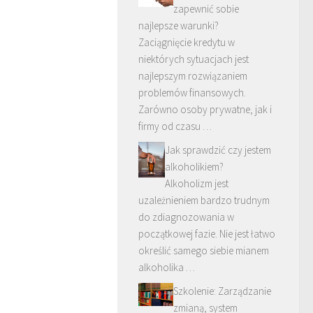
zapewnić sobie
najlepsze warunki?
Zaciągnięcie kredytu w
niektórych sytuacjach jest
najlepszym rozwiązaniem
problemów finansowych.
Zarówno osoby prywatne, jak i
firmy od czasu …
Jak sprawdzić czy jestem
alkoholikiem?
Alkoholizm jest
uzależnieniem bardzo trudnym
do zdiagnozowania w
początkowej fazie. Nie jest łatwo
określić samego siebie mianem
alkoholika …
Szkolenie: Zarządzanie
zmianą, system