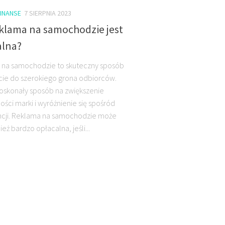
FINANSE
7 SIERPNIA 2023
eklama na samochodzie jest
alna?
 na samochodzie to skuteczny sposób
cie do szerokiego grona odbiorców.
doskonały sposób na zwiększenie
ści marki i wyróżnienie się spośród
cji. Reklama na samochodzie może
eż bardzo opłacalna, jeśli...