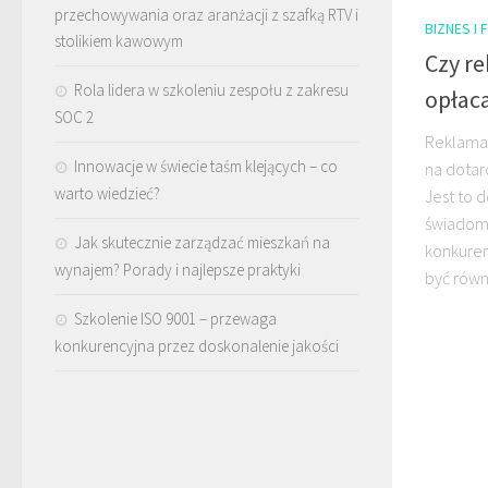
przechowywania oraz aranżacji z szafką RTV i
BIZNES I 
stolikiem kawowym
Czy r
Rola lidera w szkoleniu zespołu z zakresu
opłac
SOC 2
Reklama
Innowacje w świecie taśm klejących – co
na dotar
warto wiedzieć?
Jest to 
świadomo
Jak skutecznie zarządzać mieszkań na
konkuren
wynajem? Porady i najlepsze praktyki
być równi
Szkolenie ISO 9001 – przewaga
konkurencyjna przez doskonalenie jakości