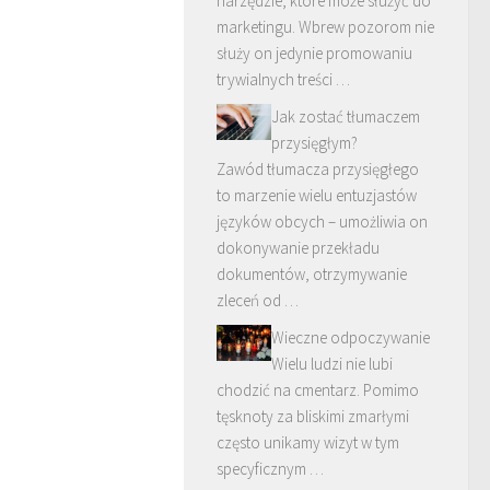
narzędzie, które może służyć do
marketingu. Wbrew pozorom nie
służy on jedynie promowaniu
trywialnych treści …
Jak zostać tłumaczem
przysięgłym?
Zawód tłumacza przysięgłego
to marzenie wielu entuzjastów
języków obcych – umożliwia on
dokonywanie przekładu
dokumentów, otrzymywanie
zleceń od …
Wieczne odpoczywanie
Wielu ludzi nie lubi
chodzić na cmentarz. Pomimo
tęsknoty za bliskimi zmarłymi
często unikamy wizyt w tym
specyficznym …