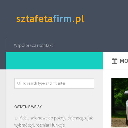
Współpraca i kontakt
MO
OSTATNIE WPISY
Meble salonowe do pokoju dziennego: jak
wybrać styl, rozmiar i funkcje