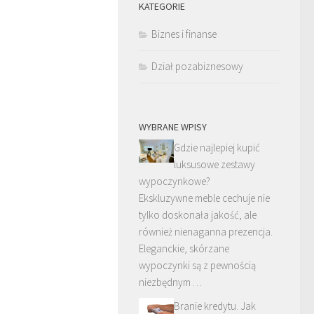
KATEGORIE
Biznes i finanse
Dział pozabiznesowy
WYBRANE WPISY
Gdzie najlepiej kupić
luksusowe zestawy
wypoczynkowe?
Ekskluzywne meble cechuje nie
tylko doskonała jakość, ale
również nienaganna prezencja.
Eleganckie, skórzane
wypoczynki są z pewnością
niezbędnym …
Branie kredytu. Jak