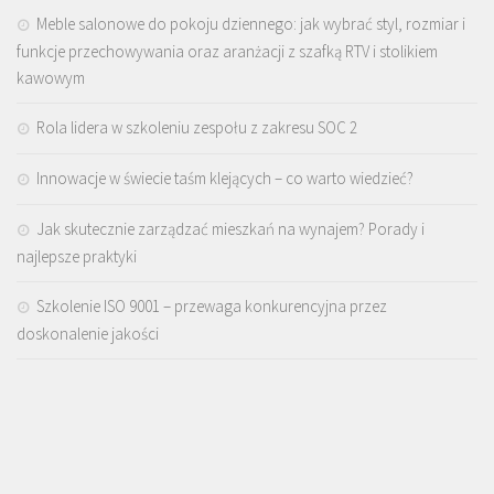
Meble salonowe do pokoju dziennego: jak wybrać styl, rozmiar i
funkcje przechowywania oraz aranżacji z szafką RTV i stolikiem
kawowym
Rola lidera w szkoleniu zespołu z zakresu SOC 2
Innowacje w świecie taśm klejących – co warto wiedzieć?
Jak skutecznie zarządzać mieszkań na wynajem? Porady i
najlepsze praktyki
Szkolenie ISO 9001 – przewaga konkurencyjna przez
doskonalenie jakości