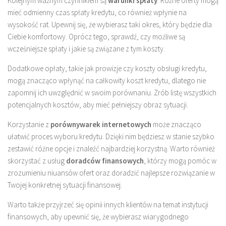
Kolejnym ważnym czynnikiem są
warunki spłaty
. Różne oferty mogą
mieć odmienny czas spłaty kredytu, co również wpłynie na
wysokość rat. Upewnij się, że wybierasz taki okres, który będzie dla
Ciebie komfortowy. Oprócz tego, sprawdź, czy możliwe są
wcześniejsze spłaty i jakie są związane z tym koszty.
Dodatkowe opłaty, takie jak prowizje czy koszty obsługi kredytu,
mogą znacząco wpłynąć na całkowity koszt kredytu, dlatego nie
zapomnij ich uwzględnić w swoim porównaniu. Zrób listę wszystkich
potencjalnych kosztów, aby mieć pełniejszy obraz sytuacji.
Korzystanie z
porównywarek internetowych
może znacząco
ułatwić proces wyboru kredytu. Dzięki nim będziesz w stanie szybko
zestawić różne opcje i znaleźć najbardziej korzystną. Warto również
skorzystać z usług
doradców finansowych
, którzy mogą pomóc w
zrozumieniu niuansów ofert oraz doradzić najlepsze rozwiązanie w
Twojej konkretnej sytuacji finansowej.
Warto także przyjrzeć się opinii innych klientów na temat instytucji
finansowych, aby upewnić się, że wybierasz wiarygodnego