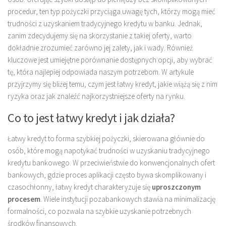
procedur, ten typ pożyczki przyciąga uwagę tych, którzy mogą mieć
trudności z uzyskaniem tradycyjnego kredytu w banku. Jednak,
zanim zdecydujemy się na skorzystanie z takiej oferty, warto
dokładnie zrozumieć zarówno jej zalety, jak i wady. Również
kluczowe jest umiejętne porównanie dostępnych opcji, aby wybrać
tę, która najlepiej odpowiada naszym potrzebom. W artykule
przyjrzymy się bliżej temu, czym jest łatwy kredyt, jakie wiążą się z nim
ryzyka oraz jak znaleźć najkorzystniejsze oferty na rynku.
Co to jest łatwy kredyt i jak działa?
Łatwy kredyt to forma szybkiej pożyczki, skierowana głównie do
osób, które mogą napotykać trudności w uzyskaniu tradycyjnego
kredytu bankowego. W przeciwieństwie do konwencjonalnych ofert
bankowych, gdzie proces aplikacji często bywa skomplikowany i
czasochłonny, łatwy kredyt charakteryzuje się
uproszczonym
procesem
. Wiele instytucji pozabankowych stawia na minimalizację
formalności, co pozwala na szybkie uzyskanie potrzebnych
środków finansowych.