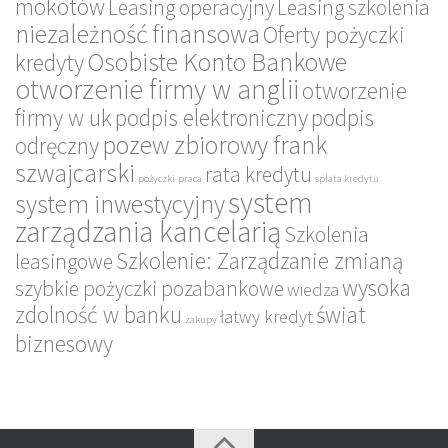
mokotów
Leasing operacyjny
Leasing szkolenia
niezależność finansowa
Oferty pożyczki
Osobiste Konto Bankowe
kredyty
otworzenie firmy w anglii
otworzenie
firmy w uk
podpis elektroniczny
podpis
pozew zbiorowy frank
odręczny
szwajcarski
rata kredytu
pożyczki
praca
spłata kredytu
system
system inwestycyjny
zarządzania kancelarią
Szkolenia
Szkolenie: Zarządzanie zmianą
leasingowe
wysoka
szybkie pożyczki pozabankowe
wiedza
zdolność w banku
świat
łatwy kredyt
zakupy
biznesowy