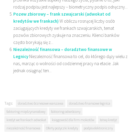
rodzaj podpisu jest najlepszy – biometryczny podpis odręczny...
Pozew zbiorowy – frank szwajcarski (adwokat od
kredytów we frankach)
W obliczu rosnącej liczby osób
zaciągających kredyty we frankach szwajcarskich, temat
pozwów zbiorowych zyskuje na znaczeniu. Klienci banków
często borykają się z...
Niezależność finansowa – doradztwo finansowe w
Legnicy
Niezależność finansowa to cel, do którego dąży wielu z
nas, marząc o wolności od codziennej pracy na etacie. Jak
jednak osiągnąć ten...
Tags:
doradztwo biznesowe warszawa
doradztwo finansowe legnica
faktoring międzynarodowy
faktoring odwrócony
kredyt we frankach adwokat
księgowość dla firm mokotów
łatwy kredyt
niezależność finansowa
Oferty pożyczki kredyty
podpis elektroniczny