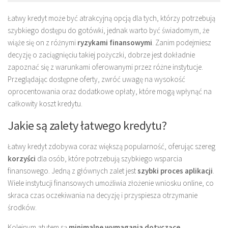
Łatwy kredyt może być atrakcyjną opcją dla tych, którzy potrzebują
szybkiego dostępu do gotówki, jednak warto być świadomym, że
wiąże się on z różnymi
ryzykami finansowymi
. Zanim podejmiesz
decyzję o zaciągnięciu takiej pożyczki, dobrze jest dokładnie
zapoznać się z warunkami oferowanymi przez różne instytucje.
Przeglądając dostępne oferty, zwróć uwagę na wysokość
oprocentowania oraz dodatkowe opłaty, które mogą wpłynąć na
całkowity koszt kredytu.
Jakie są zalety łatwego kredytu?
Łatwy kredyt zdobywa coraz większą popularność, oferując szereg
korzyści
dla osób, które potrzebują szybkiego wsparcia
finansowego. Jedną z głównych zalet jest
szybki proces aplikacji
.
Wiele instytucji finansowych umożliwia złożenie wniosku online, co
skraca czas oczekiwania na decyzję i przyspiesza otrzymanie
środków.
Kolejnym atutem są
minimalne wymagania dotyczące