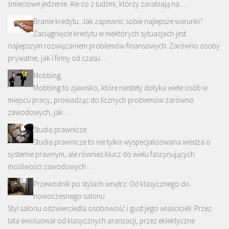
śmieciowe jedzenie. Ale co z ludźmi, którzy zarabiają na …
Branie kredytu. Jak zapewnić sobie najlepsze warunki?
Zaciągnięcie kredytu w niektórych sytuacjach jest
najlepszym rozwiązaniem problemów finansowych. Zarówno osoby
prywatne, jak i firmy od czasu …
Mobbing
Mobbing to zjawisko, które niestety dotyka wiele osób w
miejscu pracy, prowadząc do licznych problemów zarówno
zawodowych, jak …
Studia prawnicze.
Studia prawnicze to nie tylko wyspecjalizowana wiedza o
systemie prawnym, ale również klucz do wielu fascynujących
możliwości zawodowych. …
Przewodnik po stylach wnętrz: Od klasycznego do
nowoczesnego salonu
Styl salonu odzwierciedla osobowość i gust jego właścicieli. Przez
lata ewoluował od klasycznych aranżacji, przez eklektyczne