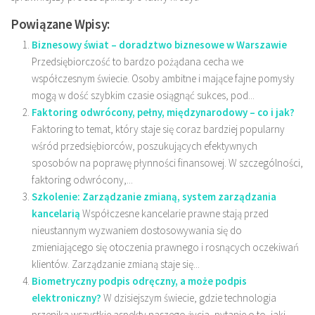
Powiązane Wpisy:
Biznesowy świat – doradztwo biznesowe w Warszawie
Przedsiębiorczość to bardzo pożądana cecha we
współczesnym świecie. Osoby ambitne i mające fajne pomysły
mogą w dość szybkim czasie osiągnąć sukces, pod...
Faktoring odwrócony, pełny, międzynarodowy – co i jak?
Faktoring to temat, który staje się coraz bardziej popularny
wśród przedsiębiorców, poszukujących efektywnych
sposobów na poprawę płynności finansowej. W szczególności,
faktoring odwrócony,...
Szkolenie: Zarządzanie zmianą, system zarządzania
kancelarią
Współczesne kancelarie prawne stają przed
nieustannym wyzwaniem dostosowywania się do
zmieniającego się otoczenia prawnego i rosnących oczekiwań
klientów. Zarządzanie zmianą staje się...
Biometryczny podpis odręczny, a może podpis
elektroniczny?
W dzisiejszym świecie, gdzie technologia
przenika wszystkie aspekty naszego życia, pytanie o to, jaki