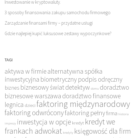
Inwestowanie w kryptowaluty.
3 sposoby finansowania zakupu samochodu firmowego
Zarządzanie finansami firmy – przydatne usługi
Gdzie najlepiej kupić luksusowe zestawy wypoczynkowe?
TAGI
aktywa w firmie
alternatywna spółka
inwestycyjna
biometryczny podpis odręczny
biznesowy świat
detektyw
doradztwo
biznes
domu
biznesowe warszawa
doradztwo finansowe
faktoring międzynarodowy
legnica
dzieci
faktoring odwrócony
faktoring pełny
firma
historia
kredyt we
inwestycja w opcje
kredyt
imprezy
frankach adwokat
księgowość dla firm
kredyty