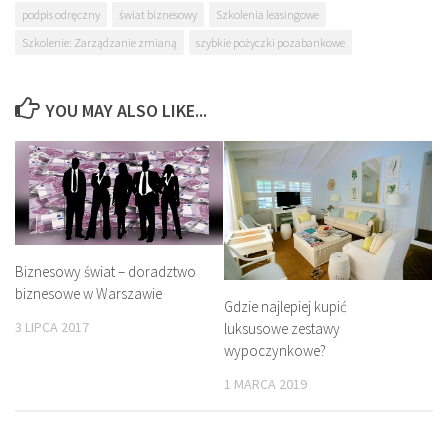
podpis odręczny
świat biznesowy
Szkolenia leasingowe
Szkolenie: Zarządzanie zmianą
szybkie pożyczki pozabankowe
YOU MAY ALSO LIKE...
Biznesowy świat – doradztwo
biznesowe w Warszawie
Gdzie najlepiej kupić
3 LIPCA 2017
luksusowe zestawy
wypoczynkowe?
1 MARCA 2019