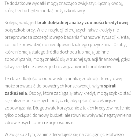
Te dodatkowe wydatki mogą znacząco zwiększyć łączną kwotę,
którą trzeba będzie oddać pożyczkodawcy.
Kolejną wadą jest
brak dokładnej analizy zdolności kredytowej
pożyczkobiorcy. Wiele instytucji oferujących łatwe kredyty nie
przeprowadza szczegółowego badania finansowej sytuacji klienta,
co może prowadzić do nieodpowiedzialnego pożyczania. Osoby,
które nie mają stałego źródła dochodu lub mają już inne
zobowiązania, mogą znaleźć się w trudnej sytuacji finansowej, gdyż
łatwy kredyt nie zawsze jest rozwiązaniem ich problemów.
Ten brak dbałości o odpowiednią analizę zdolności kredytowej
może prowadzić do poważnych konsekwencji, w tym
spirali
zadłużenia
. Osoby, które zaciągają łatwy kredyt, mogą szybko stać
się zależne od kolejnych pożyczek, aby spłacić wcześniejsze
zobowiązania. Długotrwałe korzystanie z takich kredytów może nie
tylko obciążać domowy budżet, ale również wpływać negatywnie na
zdrowie psychiczne i relacje osobiste.
W związku z tym, zanim zdecydujesz się na zaciągnięcie łatwego