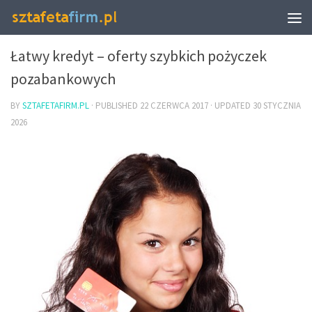
BIZNES I FINANSE
Łatwy kredyt – oferty szybkich pożyczek
pozabankowych
BY
SZTAFETAFIRM.PL
· PUBLISHED
22 CZERWCA 2017
· UPDATED
30 STYCZNIA
2026