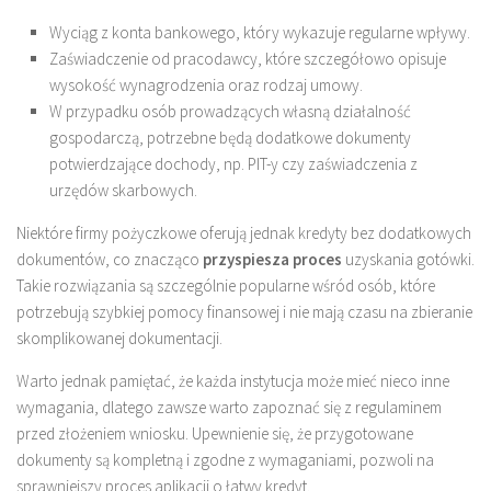
Wyciąg z konta bankowego, który wykazuje regularne wpływy.
Zaświadczenie od pracodawcy, które szczegółowo opisuje
wysokość wynagrodzenia oraz rodzaj umowy.
W przypadku osób prowadzących własną działalność
gospodarczą, potrzebne będą dodatkowe dokumenty
potwierdzające dochody, np. PIT-y czy zaświadczenia z
urzędów skarbowych.
Niektóre firmy pożyczkowe oferują jednak kredyty bez dodatkowych
dokumentów, co znacząco
przyspiesza proces
uzyskania gotówki.
Takie rozwiązania są szczególnie popularne wśród osób, które
potrzebują szybkiej pomocy finansowej i nie mają czasu na zbieranie
skomplikowanej dokumentacji.
Warto jednak pamiętać, że każda instytucja może mieć nieco inne
wymagania, dlatego zawsze warto zapoznać się z regulaminem
przed złożeniem wniosku. Upewnienie się, że przygotowane
dokumenty są kompletną i zgodne z wymaganiami, pozwoli na
sprawniejszy proces aplikacji o łatwy kredyt.