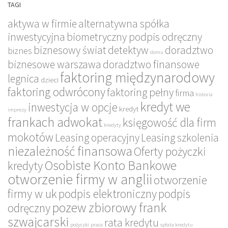
TAGI
aktywa w firmie
alternatywna spółka
inwestycyjna
biometryczny podpis odręczny
biznesowy świat
detektyw
doradztwo
biznes
domu
biznesowe warszawa
doradztwo finansowe
faktoring międzynarodowy
legnica
dzieci
faktoring odwrócony
faktoring pełny
firma
historia
kredyt we
inwestycja w opcje
kredyt
imprezy
frankach adwokat
księgowość dla firm
kredyty
mokotów
Leasing operacyjny
Leasing szkolenia
niezależność finansowa
Oferty pożyczki
Osobiste Konto Bankowe
kredyty
otworzenie firmy w anglii
otworzenie
firmy w uk
podpis elektroniczny
podpis
pozew zbiorowy frank
odręczny
szwajcarski
rata kredytu
pożyczki
praca
spłata kredytu