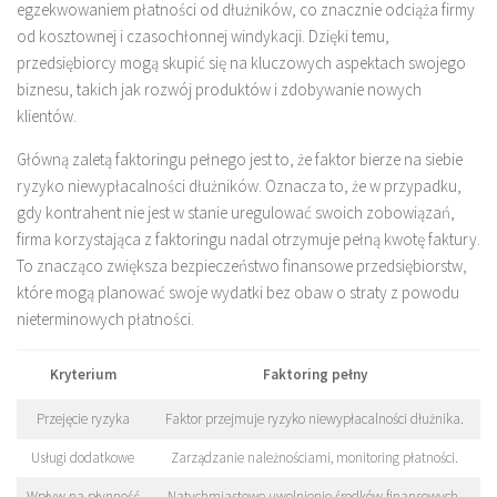
egzekwowaniem płatności od dłużników, co znacznie odciąża firmy
od kosztownej i czasochłonnej windykacji. Dzięki temu,
przedsiębiorcy mogą skupić się na kluczowych aspektach swojego
biznesu, takich jak rozwój produktów i zdobywanie nowych
klientów.
Główną zaletą faktoringu pełnego jest to, że faktor bierze na siebie
ryzyko niewypłacalności dłużników. Oznacza to, że w przypadku,
gdy kontrahent nie jest w stanie uregulować swoich zobowiązań,
firma korzystająca z faktoringu nadal otrzymuje pełną kwotę faktury.
To znacząco zwiększa bezpieczeństwo finansowe przedsiębiorstw,
które mogą planować swoje wydatki bez obaw o straty z powodu
nieterminowych płatności.
Kryterium
Faktoring pełny
Przejęcie ryzyka
Faktor przejmuje ryzyko niewypłacalności dłużnika.
Usługi dodatkowe
Zarządzanie należnościami, monitoring płatności.
Wpływ na płynność
Natychmiastowe uwolnienie środków finansowych.