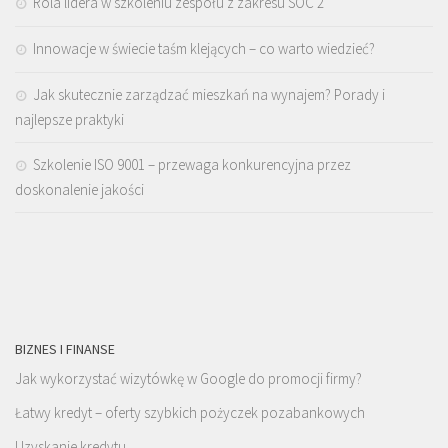
Rola lidera w szkoleniu zespołu z zakresu SOC 2
Innowacje w świecie taśm klejących – co warto wiedzieć?
Jak skutecznie zarządzać mieszkań na wynajem? Porady i
najlepsze praktyki
Szkolenie ISO 9001 – przewaga konkurencyjna przez
doskonalenie jakości
BIZNES I FINANSE
Jak wykorzystać wizytówkę w Google do promocji firmy?
Łatwy kredyt – oferty szybkich pożyczek pozabankowych
Uzyskanie kredytu.