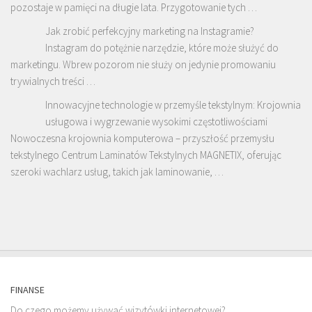
pozostaje w pamięci na długie lata. Przygotowanie tych …
Jak zrobić perfekcyjny marketing na Instagramie?
Instagram do potężnie narzędzie, które może służyć do
marketingu. Wbrew pozorom nie służy on jedynie promowaniu
trywialnych treści …
Innowacyjne technologie w przemyśle tekstylnym: Krojownia
usługowa i wygrzewanie wysokimi częstotliwościami
Nowoczesna krojownia komputerowa – przyszłość przemysłu
tekstylnego Centrum Laminatów Tekstylnych MAGNETIX, oferując
szeroki wachlarz usług, takich jak laminowanie, …
FINANSE
Do czego możemy używać wizytówki internetowej?