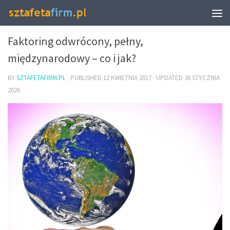
BIZNES I FINANSE
Faktoring odwrócony, pełny,
międzynarodowy – co i jak?
BY
SZTAFETAFIRM.PL
· PUBLISHED
12 KWIETNIA 2017
· UPDATED
30 STYCZNIA
2026