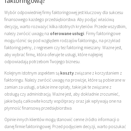
faktoringową?
Wybór odpowiedniej firmy faktoringowej jest kluczowy dla sukcesu
finansowego każdego przedsiębiorstwa. Aby podjąć właściwą
decyzję, warto rozważyć kilka istotnych kryteriów. Przede wszystkim,
należy zwrócić uwagę na
oferowane usługi
. Firmy faktoringowe
mogą różnić się pod względem rodzajów faktoringu, na przykład
faktoring pełny, z regresem czy też faktoring mieszany. Ważne jest,
aby wybrać firmę, która oferuje te usługi, które najlepiej
odpowiadają potrzebom Twojego biznesu.
Kolejnym istotnym aspektem są
koszty
związane z korzystaniem z
faktoringu. Należy zwrócić uwagę na prowizje, które są pobierane w
zamian za usługi, a także inne opłaty, takie jak te związane z
obsługą czy administracją. Ważne jest, aby dokładnie zrozumieć,
jakie będą całkowite koszty współpracy oraz jak wpływają one na
płynność finansową przedsiębiorstwa.
Opinie innych klientów mogą stanowić cenne źródło informacji o
danej firmie faktoringowej. Przed podjęciem decyzji, warto poszukać