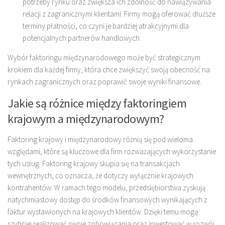
potrzeby rynku oraz zwiększa ich zdolność do nawiązywania
relacji z zagranicznymi klientami. Firmy mogą oferować dłuższe
terminy płatności, co czyni je bardziej atrakcyjnymi dla
potencjalnych partnerów handlowych.
Wybór faktoringu międzynarodowego może być strategicznym
krokiem dla każdej firmy, która chce zwiększyć swoją obecność na
rynkach zagranicznych oraz poprawić swoje wyniki finansowe.
Jakie są różnice między faktoringiem
krajowym a międzynarodowym?
Faktoring krajowy i międzynarodowy różnią się pod wieloma
względami, które są kluczowe dla firm rozważających wykorzystanie
tych usług. Faktoring krajowy skupia się na transakcjach
wewnętrznych, co oznacza, że dotyczy wyłącznie krajowych
kontrahentów. W ramach tego modelu, przedsiębiorstwa zyskują
natychmiastowy dostęp do środków finansowych wynikających z
faktur wystawionych na krajowych klientów. Dzięki temu mogą
szybciej realizować swoje zobowiązania oraz inwestować w rozwój.