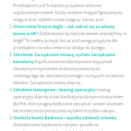
Przedsiębiorczość to bardzo pożądana cecha we
współczesnym świecie. Osoby ambitne i mające fajne pomysły
mogą w dość szybkim czasie osiągnąć sukces, pod...
Otworzenie firmy w Anglii – Jak zabrać się za własny
biznes w UK?
Zastanawiasz się nad założeniem własnej firmy w
Anglii? To świetny pomysł, biorąc pod uwagę przyjazne dla
przedsiębiorców otoczenie oraz dostęp do dużego...
Szkolenie: Zarządzanie zmianą, system zarządzania
kancelarią
Współczesne kancelarie prawne stają przed
nieustannym wyzwaniem dostosowywania się do
zmieniającego się otoczenia prawnego i rosnących oczekiwań
klientów. Zarządzanie zmianą staje się...
Szkolenia leasingowe – leasing operacyjny
Leasing
operacyjny staje się coraz bardziej popularnym rozwiązaniem
dla firm, które pragną elastycznie zarządzać swoimi zasobami
bez konieczności ponoszenia wysokich kosztów zakupu....
Osobiste Konto Bankowe – wysoka zdolność w banku
Osobiste konto bankowe to nie tylko sposób na