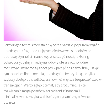
Faktoring to temat, który staje się coraz bardziej popularny wśród
przedsiębiorców, poszukujących efektywnych sposobów na
poprawę płynności finansowej. W szczególności, faktoring
odwrócony, pełny i międzynarodowy oferują różnorodne
możliwości, które mogą znacząco wpłynąć na rozwój firmy. Dzięki
tym modelom finansowania, przedsiębiorstwa zyskują nie tylko
szybszy dostęp do środków, ale również większe bezpieczeństwo w
transakcjach. Warto zgłębić temat, aby zrozumieć, jak te
rozwiązania mogą pomóc w zarządzaniu finansami i
minimalizowaniu ryzyka w dzisiejszym dynamicznym świecie
biznesu.