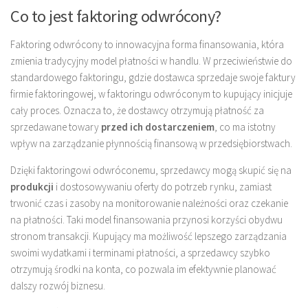
Co to jest faktoring odwrócony?
Faktoring odwrócony to innowacyjna forma finansowania, która
zmienia tradycyjny model płatności w handlu. W przeciwieństwie do
standardowego faktoringu, gdzie dostawca sprzedaje swoje faktury
firmie faktoringowej, w faktoringu odwróconym to kupujący inicjuje
cały proces. Oznacza to, że dostawcy otrzymują płatność za
sprzedawane towary
przed ich dostarczeniem
, co ma istotny
wpływ na zarządzanie płynnością finansową w przedsiębiorstwach.
Dzięki faktoringowi odwróconemu, sprzedawcy mogą skupić się na
produkcji
i dostosowywaniu oferty do potrzeb rynku, zamiast
trwonić czas i zasoby na monitorowanie należności oraz czekanie
na płatności. Taki model finansowania przynosi korzyści obydwu
stronom transakcji. Kupujący ma możliwość lepszego zarządzania
swoimi wydatkami i terminami płatności, a sprzedawcy szybko
otrzymują środki na konta, co pozwala im efektywnie planować
dalszy rozwój biznesu.