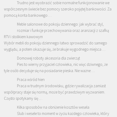
Trudno jest wyobrazić sobie normalne funkcjonowanie we
współczesnym świecie bez pomocy szeroko pojętej bankowości. Za
pomocą konta bankowego …
Meble salonowe do pokoju dziennego: jak wybrać styl,
rozmiar i funkcje przechowywania oraz aranżacji z szafką
RTV i stolikiem kawowym
Wybór mebli do pokoju dziennego łatwo sprowadzić do samego
wyglądu, a potem okazuje się, że brakuje wygodnego miejsca …
Domowej roboty akcesoria dla zwierząt
Pies to wierny przyjaciel człowieka, nic więc dziwnego, że
tyle osób decyduje się na posiadanie pieska. Nie ważne …
Praca wśród hien
Praca w trudnym środowisku, gdzie rywalizacja zamiast
współpracy staje się normą, może być prawdziwym wyzwaniem.
Często spotykamy się …
Kilka sposobów na obniżenie kosztów wesela
Ślub i wesele to moment w życiu każdego człowieka, który