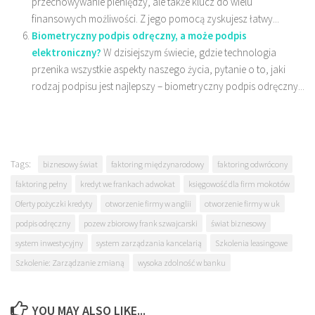
przechowywanie pieniędzy, ale także klucz do wielu
finansowych możliwości. Z jego pomocą zyskujesz łatwy...
Biometryczny podpis odręczny, a może podpis
elektroniczny?
W dzisiejszym świecie, gdzie technologia
przenika wszystkie aspekty naszego życia, pytanie o to, jaki
rodzaj podpisu jest najlepszy – biometryczny podpis odręczny...
Tags:
biznesowy świat
faktoring międzynarodowy
faktoring odwrócony
faktoring pełny
kredyt we frankach adwokat
księgowość dla firm mokotów
Oferty pożyczki kredyty
otworzenie firmy w anglii
otworzenie firmy w uk
podpis odręczny
pozew zbiorowy frank szwajcarski
świat biznesowy
system inwestycyjny
system zarządzania kancelarią
Szkolenia leasingowe
Szkolenie: Zarządzanie zmianą
wysoka zdolność w banku
YOU MAY ALSO LIKE...