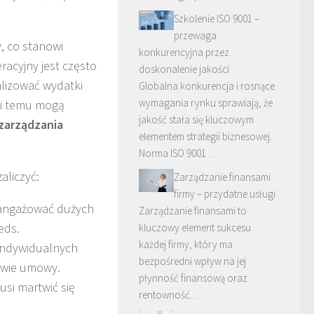
Szkolenie ISO 9001 –
przewaga
, co stanowi
konkurencyjna przez
acyjny jest często
doskonalenie jakości
alizować wydatki
Globalna konkurencja i rosnące
wymagania rynku sprawiają, że
ki temu mogą
jakość stała się kluczowym
zarządzania
elementem strategii biznesowej.
Norma ISO 9001 …
aliczyć:
Zarządzanie finansami
firmy – przydatne usługi
 angażować dużych
Zarządzanie finansami to
eds.
kluczowy element sukcesu
każdej firmy, który ma
indywidualnych
bezpośredni wpływ na jej
ywie umowy.
płynność finansową oraz
usi martwić się
rentowność. …