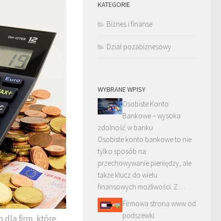
KATEGORIE
Biznes i finanse
Dział pozabiznesowy
WYBRANE WPISY
Osobiste Konto
Bankowe – wysoka
zdolność w banku
Osobiste konto bankowe to nie
tylko sposób na
przechowywanie pieniędzy, ale
także klucz do wielu
finansowych możliwości. Z …
Firmowa strona www od
podszewki
 dla firm, które