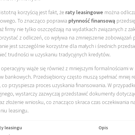
istotną korzyścią jest fakt, że
raty leasingowe
można odlicz
owego. To znacząco poprawia
płynność finansową
przedsię
ż firmy nie tylko oszczędzają na wydatkach związanych z za
rzystać z odliczeń, co wpływa na zmniejszenie zobowiązań
anie jest szczególnie korzystne dla małych i średnich przedsi
eć trudności w uzyskaniu tradycyjnych kredytów.
 operacyjny wiąże się również z mniejszymi formalnościami 
w bankowych. Przedsiębiorcy często muszą spełniać mniej r
 co przyspiesza proces uzyskania finansowania. W przypadk
jnego, wystarczy zazwyczaj przedstawić dokumenty dotycząc
raz złożenie wniosku, co znacząco skraca czas oczekiwania n
niu leasingu.
ty leasingu
Opis