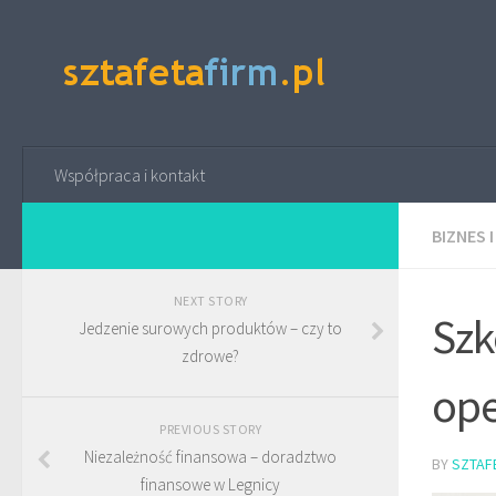
Współpraca i kontakt
BIZNES 
NEXT STORY
Szk
Jedzenie surowych produktów – czy to
zdrowe?
ope
PREVIOUS STORY
Niezależność finansowa – doradztwo
BY
SZTAF
finansowe w Legnicy