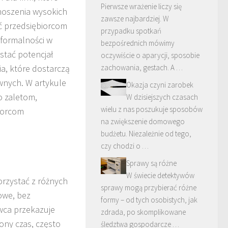
Pierwsze wrażenie liczy się
noszenia wysokich
zawsze najbardziej. W
ć przedsiębiorcom
przypadku spotkań
 formalności w
bezpośrednich mówimy
stać potencjał
oczywiście o aparycji, sposobie
a, które dostarczą
zachowania, gestach. A …
wnych. W artykule
Okazja czyni zarobek
go zaletom,
W dzisiejszych czasach
wielu z nas poszukuje sposobów
iorcom
na zwiększenie domowego
budżetu. Niezależnie od tego,
czy chodzi o …
Sprawy są różne
W świecie detektywów
orzystać z różnych
sprawy mogą przybierać różne
rowe, bez
formy – od tych osobistych, jak
wca przekazuje
zdrada, po skomplikowane
ony czas, często
śledztwa gospodarcze …