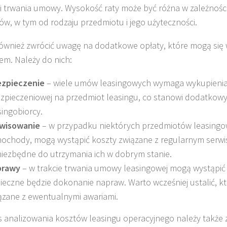
i trwania umowy. Wysokość raty może być różna w zależności
ów, w tym od rodzaju przedmiotu i jego użyteczności.
ównież zwrócić uwagę na dodatkowe opłaty, które mogą się 
iem. Należy do nich:
zpieczenie
– wiele umów leasingowych wymaga wykupienia
zpieczeniowej na przedmiot leasingu, co stanowi dodatkowy
singobiorcy.
wisowanie
– w przypadku niektórych przedmiotów leasingow
ochody, mogą wystąpić koszty związane z regularnym serwi
niezbędne do utrzymania ich w dobrym stanie.
prawy
– w trakcie trwania umowy leasingowej mogą wystąpić 
ieczne będzie dokonanie napraw. Warto wcześniej ustalić, k
ązane z ewentualnymi awariami.
 analizowania kosztów leasingu operacyjnego należy także