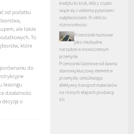
kredytu to krok, który często
wiąże się z wieloma pytaniami i
ać od podatku
wątpliwościami. W obliczu
biorstwa,
różnorodności …
kupem, ale także
Przenośniki taśmowe
 podatkowych. To
jako niezbędne
ębiorstw, które
narzędzie w nowoczesnym
przemyśle
Przenośniki taśmowe od dawna
w porównaniu do
stanowią kluczowy element w
estrykcyjne
przemyśle, umożliwiając
u leasingu
efektywny transport materiałów
e działalności
na różnych etapach produkcji.
Ich …
a decyzję o