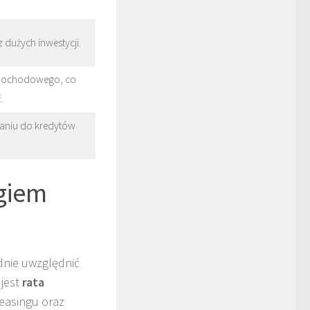
 dużych inwestycji.
 dochodowego, co
.
aniu do kredytów
ngiem
adnie uwzględnić
 jest
rata
leasingu oraz