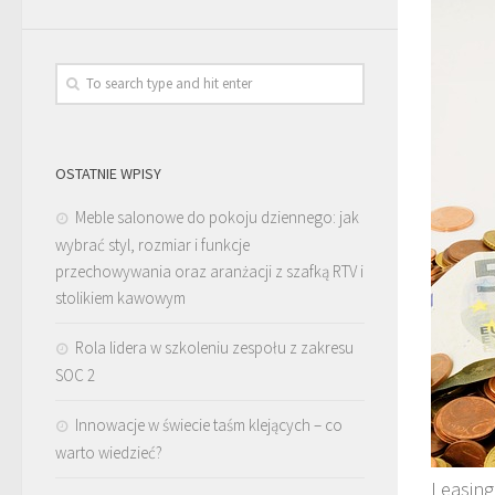
OSTATNIE WPISY
Meble salonowe do pokoju dziennego: jak
wybrać styl, rozmiar i funkcje
przechowywania oraz aranżacji z szafką RTV i
stolikiem kawowym
Rola lidera w szkoleniu zespołu z zakresu
SOC 2
Innowacje w świecie taśm klejących – co
warto wiedzieć?
Leasing