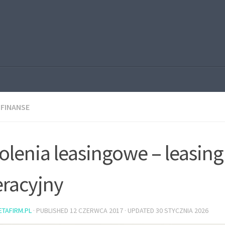
I FINANSE
olenia leasingowe – leasing
racyjny
ETAFIRM.PL
· PUBLISHED
12 CZERWCA 2017
· UPDATED
30 STYCZNIA 2026