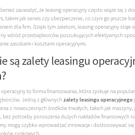
ównież zauważyć, że leasing operacyjny często wiąże się z 
i, takimi jak serwis czy ubezpieczenie, co czyni go jeszcze ba
niem dla firm. Dzięki tym zaletom, leasing operacyjny staje s
ny wśród przedsiębiorców poszukujących efektywnych spo
anie zasobami i kosztami operacyjnymi.
ie są zalety leasingu operacy
m?
 operacyjny to forma finansowania, która zyskuje na popula
ębiorców. Jedną z głównych
zalety leasingu operacyjnego
j
ania z nowoczesnych środków trwałych, takich jak maszyny, 
, bez potrzeby ponoszenia dużych nakładów finansowych na 
rmy mogą szybko wprowadzać innowacje i dostosowywać się 
runków rynkowych.