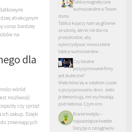
Tablice magnetyczne
dodatkowymi
suchościeralne w Twoim
domu
rdziej atrakcyjnym
Tablica kojarzy nam się głównie
ię coraz bardziej
ze szkołą, ale nic nie stoi na
sobów na
przeszkodzie, aby
wykorzystywać nowoczesne
tablice suchościeralne …
jnego dla
Czy lokalne
pozycjonowanie firmy
jest skuteczne?
Wiele mówi się w ostatnim czasie
rności wśród
o pozycjonowaniu stron. Jedni
est możliwość
je demonizują, inni wychwalają
pod niebiosa. Czym ono …
pojazdy czy sprzęt
ich zakup. Dzięki
Branie kredytu –
najważniejsze kwestie
do zmieniających
Decyzja o zaciągnięciu