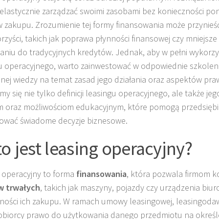
elastycznie zarządzać swoimi zasobami bez konieczności po
 zakupu. Zrozumienie tej formy finansowania może przynieś
orzyści, takich jak poprawa płynności finansowej czy mniejsze
niu do tradycyjnych kredytów. Jednak, aby w pełni wykorzy
u operacyjnego, warto zainwestować w odpowiednie szkoleni
nej wiedzy na temat zasad jego działania oraz aspektów pra
my się nie tylko definicji leasingu operacyjnego, ale także je
 oraz możliwościom edukacyjnym, które pomogą przedsięb
ować świadome decyzje biznesowe.
to jest leasing operacyjny?
 operacyjny to forma
finansowania
, która pozwala firmom k
w trwałych
, takich jak maszyny, pojazdy czy urządzenia biu
ności ich zakupu. W ramach umowy leasingowej, leasingoda
obiorcy prawo do użytkowania danego przedmiotu na określ