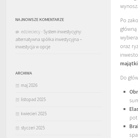
wynoszą
NAJNOWSZE KOMENTARZE
Po zako
główną 
edzieciecy
-
System inwestycyjny:
wybiera
alternatywna spółka inwestycyjna –
oraz ry
inwestycja w opcje
inwesto
majątk
ARCHIWA
Do głów
maj 2026
Obn
listopad 2025
sum
Ela
kwiecień 2025
pot
Bra
styczeń 2025
spa