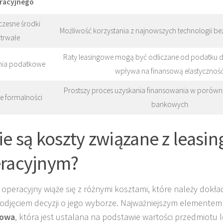
racyjnego
zesne środki
Możliwość korzystania z najnowszych technologii bez
trwałe
Raty leasingowe mogą być odliczane od podatku
nia podatkowe
wpływa na finansową elastyczność
Prostszy proces uzyskania finansowania w porówn
ze formalności
bankowych.
ie są koszty związane z leasi
racyjnym?
 operacyjny wiąże się z różnymi kosztami, które należy dokł
odjęciem decyzji o jego wyborze. Najważniejszym elementem
gowa
, która jest ustalana na podstawie wartości przedmiotu 