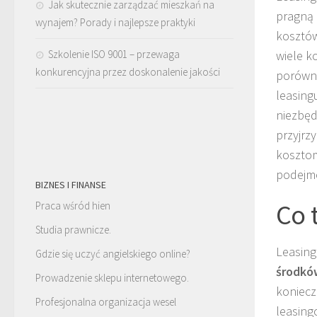
Jak skutecznie zarządzać mieszkań na
pragną 
wynajem? Porady i najlepsze praktyki
kosztów
Szkolenie ISO 9001 – przewaga
wiele k
konkurencyjna przez doskonalenie jakości
porówna
leasing
niezbęd
przyjrzy
kosztom
podejm
BIZNES I FINANSE
Co 
Praca wśród hien
Studia prawnicze.
Leasing
Gdzie się uczyć angielskiego online?
środkó
Prowadzenie sklepu internetowego.
koniecz
Profesjonalna organizacja wesel
leasing