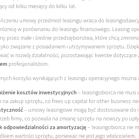
cy od kilku miesięcy do kilku lat.
ńczeniu umowy przedmiot leasingu wraca do leasingodawcy
różnicę w porównaniu do leasingu finansowego. Leasing oper
ny przez małe i średnie przedsiębiorstwa, które chcą zminim
zyko związane z posiadaniem i utrzymywaniem sprzętu. Dzię
wać w rozwój działalności, pozostawiając kwestie dotyczące
iem
profesjonalistom.
nych korzyści wynikających z leasingu operacyjnego można z
iżenie kosztów inwestycyjnych
– leasingobiorca nie musi
 na zakup sprzętu, co frees up capital for other business ne
styczność
– umowy leasingowe mogą być dostosowane do 
rzeb firmy, co pozwala na zmianę sprzętu na nowszy po upł
k odpowiedzialności za amortyzację
– leasingobiorca nie m
dkiem wartości sprzętu, ponieważ nie jest jego właścicielem.