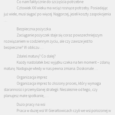
Co nam faktycznie do szczęścia potrzebne
Człowiek XXI wieku ma wciąż rosnące potrzeby. Posiadając
już wiele, musi sięgać po więcej. Najgorzej, jeżeli koszty zaspokojenia
…
Bezpieczna pożyczka.
Zaciąganie pożyczek staje się coraz powszechniejszym
rozwiązaniem w codziennym życiu, ale czy zawsze jest to
bezpieczne? W obliczu …
Zdałeś maturę? Co dalej?
Każdy nastolatek bez wyjątku czeka na ten moment – zdaną
maturę. Następuje wtedy w nas pewna zmiana. Doskonale …
Organizacja imprez
Organizacja imprez to złożony proces, który wymaga
staranności i przemyślanej strategii. Niezależnie od tego, czy
planujesz małe spotkanie, …
Dużo pracy na wsi
Praca w dużej wsi W Gierałtowicach czyli we wsi położonej w