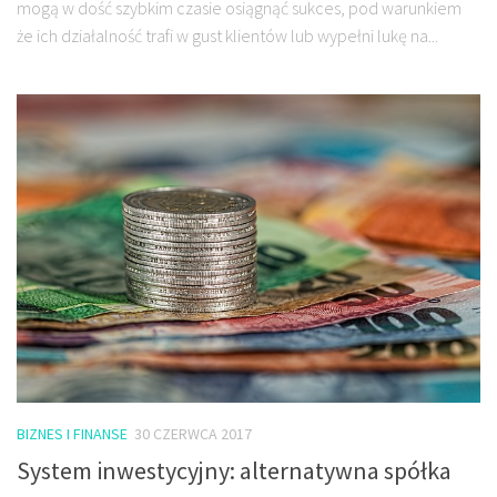
mogą w dość szybkim czasie osiągnąć sukces, pod warunkiem
że ich działalność trafi w gust klientów lub wypełni lukę na...
BIZNES I FINANSE
30 CZERWCA 2017
System inwestycyjny: alternatywna spółka