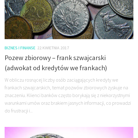
BIZNES I FINANSE
22 KWIETNIA 2017
Pozew zbiorowy – frank szwajcarski
(adwokat od kredytów we frankach)
W obliczu rosnącej liczby osób zaciągających kredyty we
frankach szwajcarskich, temat pozwów zbiorowych zyskuje na
znaczeniu. Klienci banków często borykają się z niekorzystnymi
warunkami umów oraz brakiem jasnych informacji, co prowadzi
do frustracji i...