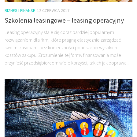
BIZNES I FINANSE
12 CZERWCA 2017
Szkolenia leasingowe – leasing operacyjny
Leasing operacyjny staje się coraz bardziej popularnym
rozwiązaniem dla firm, które pragną elastycznie zarządzać
swoimi zasobami bez konieczności ponoszenia wysokich
kosztów zakupu. Zrozumienie tej formy finansowania może
przynieść przedsiębiorcom wiele korzyści, takich jak poprawa...