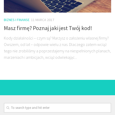
BIZNES I FINANSE
11 MARCA 2017
Masz firmę? Poznaj jaki jest Twój kod!
Kody działalności – czym są? Marzysz o założeniu własnej firmy?
Owszem, od lat – odpowie wielu z nas. Dlaczego zatem wciąż
tego nie zrobiliśmy a poprzestajemy na niespełnionych planach,
marzeniach i ambicjach, wciąż odwlekając...