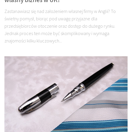
Zastanawiasz się nad założeniem własnej firmy w Anglii? To
świetny pomysł, biorąc pod uwagę przyjazne dla
przedsiębiorców otoczenie oraz dostęp do dużego rynku.
Jednak proces ten może być skomplikowany i wymaga
znajomości kilku kluczowych...