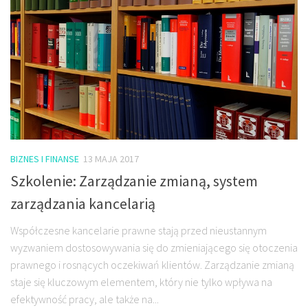
BIZNES I FINANSE
13 MAJA 2017
Szkolenie: Zarządzanie zmianą, system
zarządzania kancelarią
Współczesne kancelarie prawne stają przed nieustannym
wyzwaniem dostosowywania się do zmieniającego się otoczenia
prawnego i rosnących oczekiwań klientów. Zarządzanie zmianą
staje się kluczowym elementem, który nie tylko wpływa na
efektywność pracy, ale także na...