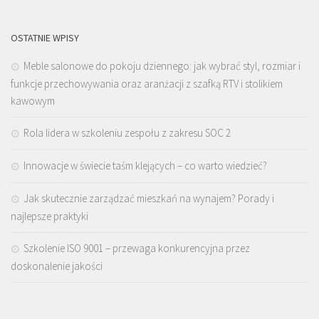
OSTATNIE WPISY
Meble salonowe do pokoju dziennego: jak wybrać styl, rozmiar i
funkcje przechowywania oraz aranżacji z szafką RTV i stolikiem
kawowym
Rola lidera w szkoleniu zespołu z zakresu SOC 2
Innowacje w świecie taśm klejących – co warto wiedzieć?
Jak skutecznie zarządzać mieszkań na wynajem? Porady i
najlepsze praktyki
Szkolenie ISO 9001 – przewaga konkurencyjna przez
doskonalenie jakości