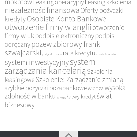
mokotów
Leasing operacyjny
Leasing szkolenia
niezależność finansowa
Oferty pożyczki
Osobiste Konto Bankowe
kredyty
otworzenie firmy w anglii
otworzenie
firmy w uk
podpis elektroniczny
podpis
pozew zbiorowy frank
odręczny
szwajcarski
rata kredytu
pożyczki
praca
spłata kredytu
system
system inwestycyjny
zarządzania kancelarią
Szkolenia
Szkolenie: Zarządzanie zmianą
leasingowe
wysoka
szybkie pożyczki pozabankowe
wiedza
zdolność w banku
świat
łatwy kredyt
zakupy
biznesowy