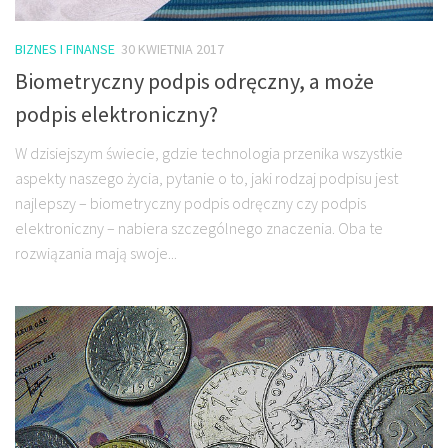
BIZNES I FINANSE
30 KWIETNIA 2017
Biometryczny podpis odręczny, a może
podpis elektroniczny?
W dzisiejszym świecie, gdzie technologia przenika wszystkie
aspekty naszego życia, pytanie o to, jaki rodzaj podpisu jest
najlepszy – biometryczny podpis odręczny czy podpis
elektroniczny – nabiera szczególnego znaczenia. Oba te
rozwiązania mają swoje...