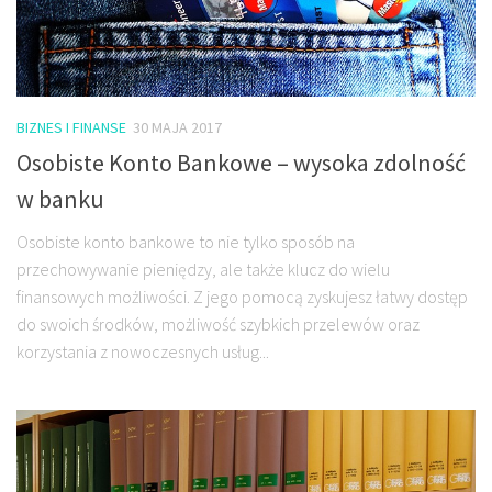
BIZNES I FINANSE
30 MAJA 2017
Osobiste Konto Bankowe – wysoka zdolność
w banku
Osobiste konto bankowe to nie tylko sposób na
przechowywanie pieniędzy, ale także klucz do wielu
finansowych możliwości. Z jego pomocą zyskujesz łatwy dostęp
do swoich środków, możliwość szybkich przelewów oraz
korzystania z nowoczesnych usług...