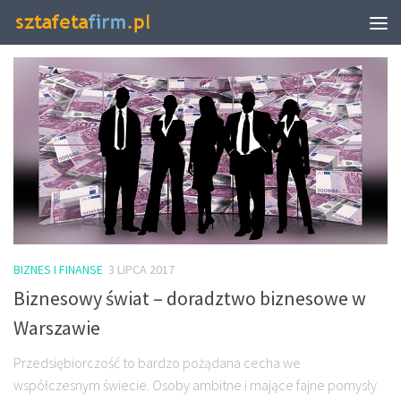
TAGGED:
SYSTEM ZARZĄDZANIA KANCELARIĄ
BIZNES I FINANSE
3 LIPCA 2017
Biznesowy świat – doradztwo biznesowe w
Warszawie
Przedsiębiorczość to bardzo pożądana cecha we
współczesnym świecie. Osoby ambitne i mające fajne pomysły