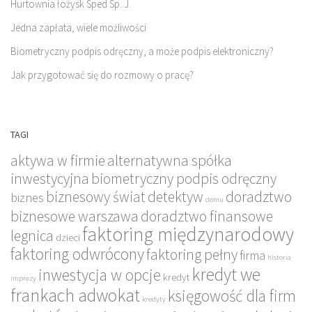
Hurtownia łożysk Sped Sp. J.
Jedna zapłata, wiele możliwości
Biometryczny podpis odręczny, a może podpis elektroniczny?
Jak przygotować się do rozmowy o pracę?
TAGI
aktywa w firmie
alternatywna spółka
inwestycyjna
biometryczny podpis odręczny
biznesowy świat
detektyw
doradztwo
biznes
domu
biznesowe warszawa
doradztwo finansowe
faktoring międzynarodowy
legnica
dzieci
faktoring odwrócony
faktoring pełny
firma
historia
kredyt we
inwestycja w opcje
kredyt
imprezy
frankach adwokat
księgowość dla firm
kredyty