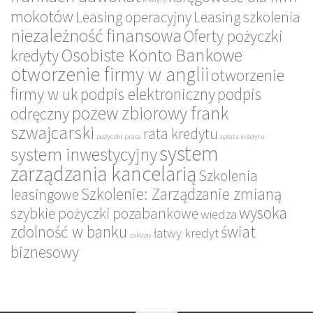
mokotów
Leasing operacyjny
Leasing szkolenia
niezależność finansowa
Oferty pożyczki
Osobiste Konto Bankowe
kredyty
otworzenie firmy w anglii
otworzenie
firmy w uk
podpis elektroniczny
podpis
pozew zbiorowy frank
odręczny
szwajcarski
rata kredytu
pożyczki
praca
spłata kredytu
system
system inwestycyjny
zarządzania kancelarią
Szkolenia
Szkolenie: Zarządzanie zmianą
leasingowe
wysoka
szybkie pożyczki pozabankowe
wiedza
zdolność w banku
świat
łatwy kredyt
zakupy
biznesowy