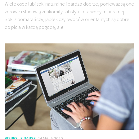
Wiele osób lubi soki naturalne i bardzo dobrze, ponieważ są one
zdrowe i stanowią znakomity substytut dla wody mineralnej.
Soki z pomarańczy, jabłek czy owoców orientalnych są dobre
do picia w każdą pogodę, ale...
BIZNES I FINANSE
24 MAJA 2020