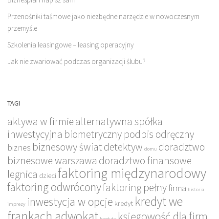
Przenośniki taśmowe jako niezbędne narzędzie w nowoczesnym
przemyśle
Szkolenia leasingowe – leasing operacyjny
Jak nie zwariować podczas organizacji ślubu?
TAGI
aktywa w firmie
alternatywna spółka
inwestycyjna
biometryczny podpis odręczny
biznesowy świat
detektyw
doradztwo
biznes
domu
biznesowe warszawa
doradztwo finansowe
faktoring międzynarodowy
legnica
dzieci
faktoring odwrócony
faktoring pełny
firma
historia
kredyt we
inwestycja w opcje
kredyt
imprezy
frankach adwokat
księgowość dla firm
kredyty