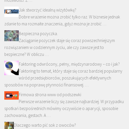
możliwości. Z …
Jak stworzyć idealną wizytówkę?
Dobre wrażenie można zrobić tylko raz. W biznesie jednak
zdanie to ma rozmaite znaczenia, gdyż można je zrobić …
Bezpieczna pożyczka.
Zaciąganie pożyczek staje się coraz powszechniejszym
rozwiązaniem w codziennym życiu, ale czy zawsze jest to
bezpieczne? W obliczu …
Faktoring odwrócony, pełny, międzynarodowy – co i jak?
Faktoring to temat, który staje się coraz bardziej popularny
wśród przedsiębiorców, poszukujących efektywnych
sposobów na poprawę płynności finansowej. …
Firmowa strona www od podszewki
Pierwsze wrażenie liczy się zawsze najbardziej. W przypadku
spotkań bezpośrednich mówimy oczywiście o aparycji, sposobie
zachowania, gestach. A …
Dlaczego warto pić sok z owoców?