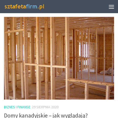
TAGGED:
DOMU
BIZNES I FINANSE
29 SIERPNIA 2020
Domy kanadyjskie – jak wyglądają?