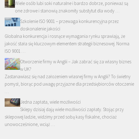
Wiele osób lubi soki naturalne i bardzo dobrze, ponieważ są
one zdrowe i stanowią znakomity substytut dla wody …
Szkolenie ISO 9001 – przewaga konkurencyjna przez
doskonalenie jakości
Globalna konkurencja i rosnące wymagania rynku sprawiają, że
jakość stała się kluczowym elementem strategii biznesowej. Norma
ISO 9001 …
Otworzenie firmy w Anglii – Jak zabrać się za własny biznes
w UK?
Zastanawiasz się nad założeniem własnej firmy w Anglii? To świetny
pomysł, biorąc pod uwagę przyjazne dla przedsiębiorców otoczenie
…
Jedna zapłata, wiele możliwości
Sklepy dzisiaj dają wiele możliwości zapłaty. Stojąc przy
sklepowej ladzie, widzimy przed sobą kasy fiskalne, chociaż
unowocześnione, wciąż …