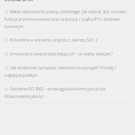
Meble salonowe do pokoju dziennego: jak wybrać styl, rozmiar i
funkcje przechowywania oraz aranżacji z szafką RTV i stolikiem
kawowym
Rola lidera w szkoleniu zespołu z zakresu SOC 2
Innowacje w świecie taśm klejących – co warto wiedzieć?
Jak skutecznie zarządzać mieszkań na wynajem? Porady i
najlepsze praktyki
Szkolenie ISO 9001 – przewaga konkurencyjna przez
doskonalenie jakości