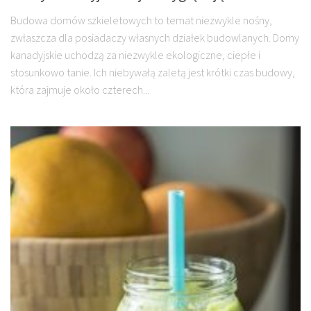
Budowa domów szkieletowych to temat niezwykle nośny,
zwłaszcza dla posiadaczy własnych działek budowlanych. Domy
kanadyjskie uchodzą za niezwykle ekologiczne, ciepłe i
stosunkowo tanie. Ich niebywałą zaletą jest krótki czas budowy,
która zajmuje około czterech...