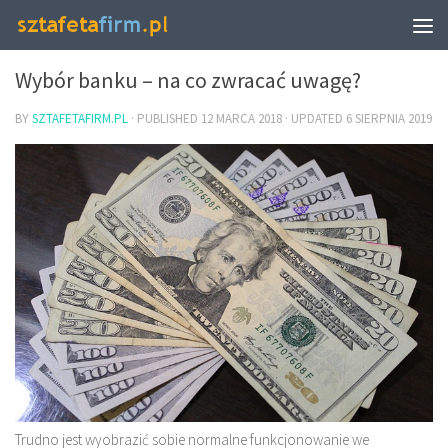
BIZNES I FINANSE
Wybór banku – na co zwracać uwagę?
BY
SZTAFETAFIRM.PL
· PUBLISHED
12 MARCA 2018
· UPDATED
6 SIERPNIA 2019
Trudno jest wyobrazić sobie normalne funkcjonowanie we