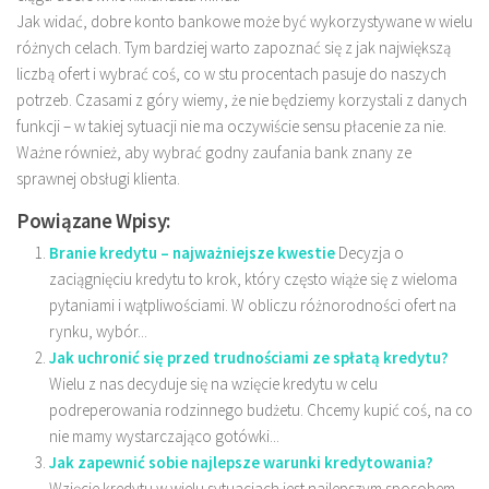
Jak widać, dobre konto bankowe może być wykorzystywane w wielu
różnych celach. Tym bardziej warto zapoznać się z jak największą
liczbą ofert i wybrać coś, co w stu procentach pasuje do naszych
potrzeb. Czasami z góry wiemy, że nie będziemy korzystali z danych
funkcji – w takiej sytuacji nie ma oczywiście sensu płacenie za nie.
Ważne również, aby wybrać godny zaufania bank znany ze
sprawnej obsługi klienta.
Powiązane Wpisy:
Branie kredytu – najważniejsze kwestie
Decyzja o
zaciągnięciu kredytu to krok, który często wiąże się z wieloma
pytaniami i wątpliwościami. W obliczu różnorodności ofert na
rynku, wybór...
Jak uchronić się przed trudnościami ze spłatą kredytu?
Wielu z nas decyduje się na wzięcie kredytu w celu
podreperowania rodzinnego budżetu. Chcemy kupić coś, na co
nie mamy wystarczająco gotówki...
Jak zapewnić sobie najlepsze warunki kredytowania?
Wzięcie kredytu w wielu sytuacjach jest najlepszym sposobem