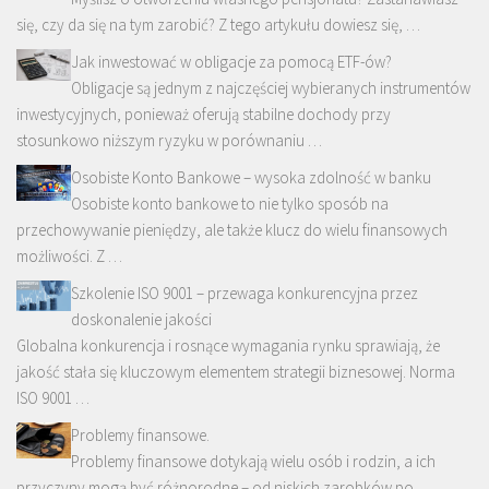
się, czy da się na tym zarobić? Z tego artykułu dowiesz się, …
Jak inwestować w obligacje za pomocą ETF-ów?
Obligacje są jednym z najczęściej wybieranych instrumentów
inwestycyjnych, ponieważ oferują stabilne dochody przy
stosunkowo niższym ryzyku w porównaniu …
Osobiste Konto Bankowe – wysoka zdolność w banku
Osobiste konto bankowe to nie tylko sposób na
przechowywanie pieniędzy, ale także klucz do wielu finansowych
możliwości. Z …
Szkolenie ISO 9001 – przewaga konkurencyjna przez
doskonalenie jakości
Globalna konkurencja i rosnące wymagania rynku sprawiają, że
jakość stała się kluczowym elementem strategii biznesowej. Norma
ISO 9001 …
Problemy finansowe.
Problemy finansowe dotykają wielu osób i rodzin, a ich
przyczyny mogą być różnorodne – od niskich zarobków po …