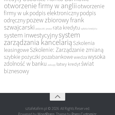
otworzenie firmy w anglii
otworzenie
firmy w uk
podpis elektroniczny
podpis
pozew zbiorowy frank
odręczny
szwajcarski
rata kredytu
pożyczki
praca
spłata kredytu
system
system inwestycyjny
zarządzania kancelarią
Szkolenia
Szkolenie: Zarządzanie zmianą
leasingowe
wysoka
szybkie pożyczki pozabankowe
wiedza
zdolność w banku
świat
łatwy kredyt
zakupy
biznesowy
sztafetafirm.pl © 2026. All Rights Reserved.
Powered by
WordPress
. Theme by
Press Customizr
.