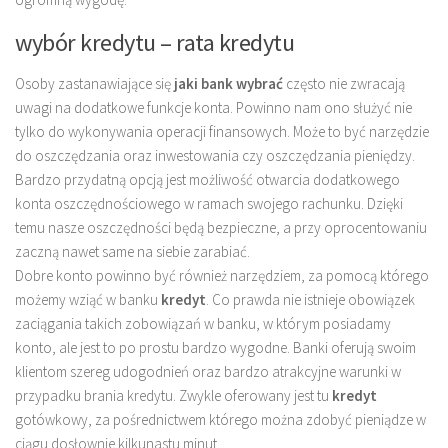
wybór kredytu – rata kredytu
Osoby zastanawiające się
jaki bank wybrać
często nie zwracają
uwagi na dodatkowe funkcje konta. Powinno nam ono służyć nie
tylko do wykonywania operacji finansowych. Może to być narzędzie
do oszczędzania oraz inwestowania czy oszczędzania pieniędzy.
Bardzo przydatną opcją jest możliwość otwarcia dodatkowego
konta oszczędnościowego w ramach swojego rachunku. Dzięki
temu nasze oszczędności będą bezpieczne, a przy oprocentowaniu
zaczną nawet same na siebie zarabiać.
Dobre konto powinno być również narzędziem, za pomocą którego
możemy wziąć w banku
kredyt
. Co prawda nie istnieje obowiązek
zaciągania takich zobowiązań w banku, w którym posiadamy
konto, ale jest to po prostu bardzo wygodne. Banki oferują swoim
klientom szereg udogodnień oraz bardzo atrakcyjne warunki w
przypadku brania kredytu. Zwykle oferowany jest tu
kredyt
gotówkowy, za pośrednictwem którego można zdobyć pieniądze w
ciągu dosłownie kilkunastu minut.