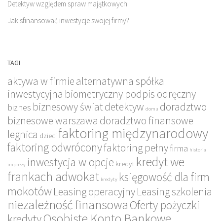
Detektyw względem spraw majątkowych
Jak sfinansować inwestycje swojej firmy?
TAGI
aktywa w firmie
alternatywna spółka
inwestycyjna
biometryczny podpis odręczny
biznesowy świat
detektyw
doradztwo
biznes
domu
biznesowe warszawa
doradztwo finansowe
faktoring międzynarodowy
legnica
dzieci
faktoring odwrócony
faktoring pełny
firma
historia
kredyt we
inwestycja w opcje
kredyt
imprezy
frankach adwokat
księgowość dla firm
kredyty
mokotów
Leasing operacyjny
Leasing szkolenia
niezależność finansowa
Oferty pożyczki
Osobiste Konto Bankowe
kredyty