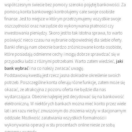
współczesnym świecie bez pomocy szeroko pojętej bankowości. Za
pomocą konta bankowego kontrolujemy całe swoje osobiste
finanse. Jest to miejsce w którym przetrzymujemy wszystkie swoje
oszczędności oraz narzędzie do wykonywania płatności czy
inwestowania pieniędzy. Skoro jest to tak istotna sprawa, to warto
poświęcić nieco czasu na wybranie odpowiedniej dla siebie oferty.
Banki oferują nam obecnie bardzo zróżnicowane konta osobiste,
które posiadają odmienne cechy i mogą dobrze sprawdzać się w
przypadku ludzi z różnymi potrzebami. Warto zatem wiedzieć,
jaki
bank wybrać
i na co należy zwracać uwagę.
Podstawową kwestią jest rzecz jasna dokładne określenie swoich
potrzeb. Poszczególne konta oferują różne funkcje, zatem może się
okazać, że atrakcyjna z pozoru oferta nie będzie dla nas
wystarczająca. Obecnie najlepiej jest decydować się na bankowość
elektroniczną. W niektórych bankach można mieć konto przez wiele
lat i ani razu nie być zmuszonym do złożenia wizyty w stacjonarnym
oddziale. Możliwość załatwiania wszystkich formalności i
wykonywania operacji w stu procentach online niesie ze sobą
ogromną wygodę.