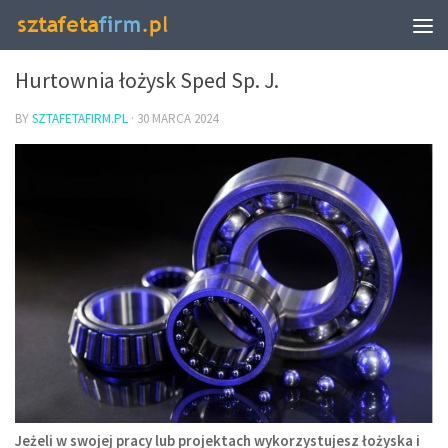
BIZNES I FINANSE
Hurtownia łożysk Sped Sp. J.
BY
SZTAFETAFIRM.PL
·
30 MARCA 2024
Jeżeli w swojej pracy lub projektach wykorzystujesz łożyska i