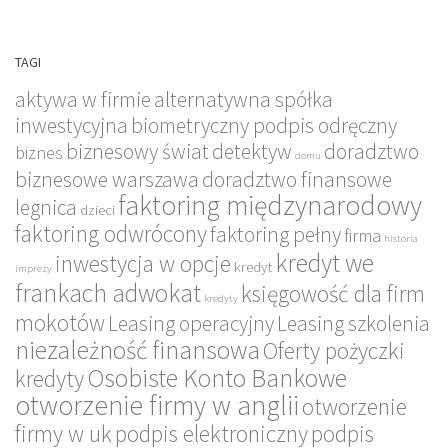
TAGI
aktywa w firmie
alternatywna spółka
inwestycyjna
biometryczny podpis odręczny
biznesowy świat
detektyw
doradztwo
biznes
domu
biznesowe warszawa
doradztwo finansowe
faktoring międzynarodowy
legnica
dzieci
faktoring odwrócony
faktoring pełny
firma
historia
kredyt we
inwestycja w opcje
kredyt
imprezy
frankach adwokat
księgowość dla firm
kredyty
mokotów
Leasing operacyjny
Leasing szkolenia
niezależność finansowa
Oferty pożyczki
Osobiste Konto Bankowe
kredyty
otworzenie firmy w anglii
otworzenie
firmy w uk
podpis elektroniczny
podpis