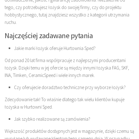
tego, czy potrzebujesz łożysk do swojej firmy, czy do projektu
hobbystycznego, tutaj znajdziesz wszystko z kategorii utrzymania
ruchu.
Najczęściej zadawane pytania
Jakie marki łożysk oferuje Hurtownia Sped?
Od ponad 20 lat firma współpracuje z najlepszymi producentami
łożysk. Dzięki temu w jej ofercie są między innymi łożyska FAG, SKF,
INA, Timken, CeramicSpeed i wiele innych marek.
Czy oferujecie doradztwo techniczne przy wyborze łożysk?
Zdecydowanie tak! To właśnie dlatego tak wielu klientów kupuje
łożyska w Hurtowni Sped.
Jak szybko realizowane są zamówienia?
Większość produktów dostępnych jest w magazynie, dzięki czemu są
wysyłane lub wydawane klientom tego samego dnia. W przypadku