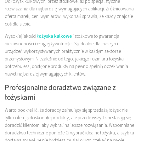
Od łożysk kulkowych, przez stożkowe, aż po specjalistyczne
rozwiązania dla najbardziej wymagających aplikacji. Zróżnicowana
oferta marek, cen, wymiarów i wykonań sprawia, że każdy znajdzie
coś dla siebie.
Wysokiej jakości
łożyska kulkowe
i stożkowe to gwarancja
niezawodności i długiej żywotności. Są idealne dla maszyn i
urządzeń wykorzystywanych praktycznie w każdym sektorze
przemysłowym. Niezależnie od tego, jakiego rozmiaru łożyska
potrzebujesz, dostępne produkty na pewno spełnią oczekiwania
nawet najbardziej wymagających klientów.
Profesjonalne doradztwo związane z
łożyskami
Warto podkreślić, że doradcy zajmujący się sprzedażą łożysk nie
tylko oferują doskonałe produkty, ale przede wszystkim starają się
doradzić klientom, aby wybrali najlepsze rozwiązania. Wspomniane
doradztwo techniczne pomoże Ci wybrać idealne łożyska, a szybka
dostawa sprawi, że nie będziesz musiał długo czekać na swoje