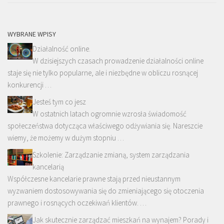
WYBRANE WPISY
Działalność online.
W dzisiejszych czasach prowadzenie działalności online
staje się nie tylko popularne, ale i niezbędne w obliczu rosnącej
konkurencji …
Jesteś tym co jesz
W ostatnich latach ogromnie wzrosła świadomość
społeczeństwa dotycząca właściwego odżywiania się. Nareszcie
wiemy, że możemy w dużym stopniu …
Szkolenie: Zarządzanie zmianą, system zarządzania
kancelarią
Współczesne kancelarie prawne stają przed nieustannym
wyzwaniem dostosowywania się do zmieniającego się otoczenia
prawnego i rosnących oczekiwań klientów. …
Jak skutecznie zarządzać mieszkań na wynajem? Porady i