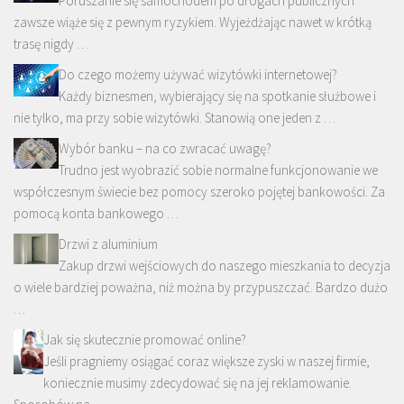
Poruszanie się samochodem po drogach publicznych
zawsze wiąże się z pewnym ryzykiem. Wyjeżdżając nawet w krótką
trasę nigdy …
Do czego możemy używać wizytówki internetowej?
Każdy biznesmen, wybierający się na spotkanie służbowe i
nie tylko, ma przy sobie wizytówki. Stanowią one jeden z …
Wybór banku – na co zwracać uwagę?
Trudno jest wyobrazić sobie normalne funkcjonowanie we
współczesnym świecie bez pomocy szeroko pojętej bankowości. Za
pomocą konta bankowego …
Drzwi z aluminium
Zakup drzwi wejściowych do naszego mieszkania to decyzja
o wiele bardziej poważna, niż można by przypuszczać. Bardzo dużo
…
Jak się skutecznie promować online?
Jeśli pragniemy osiągać coraz większe zyski w naszej firmie,
koniecznie musimy zdecydować się na jej reklamowanie.