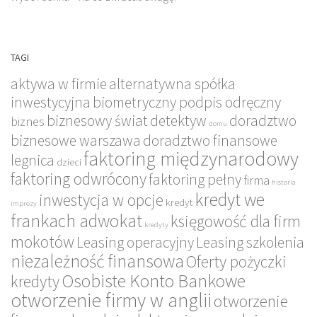
TAGI
aktywa w firmie
alternatywna spółka
inwestycyjna
biometryczny podpis odręczny
biznesowy świat
detektyw
doradztwo
biznes
domu
biznesowe warszawa
doradztwo finansowe
faktoring międzynarodowy
legnica
dzieci
faktoring odwrócony
faktoring pełny
firma
historia
kredyt we
inwestycja w opcje
kredyt
imprezy
frankach adwokat
księgowość dla firm
kredyty
mokotów
Leasing operacyjny
Leasing szkolenia
niezależność finansowa
Oferty pożyczki
Osobiste Konto Bankowe
kredyty
otworzenie firmy w anglii
otworzenie