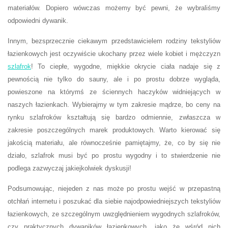
materiałów. Dopiero wówczas możemy być pewni, że wybraliśmy
odpowiedni dywanik.
Innym, bezsprzecznie ciekawym przedstawicielem rodziny tekstyliów
łazienkowych jest oczywiście ukochany przez wiele kobiet i mężczyzn
szlafrok
! To ciepłe, wygodne, miękkie okrycie ciała nadaje się z
pewnością nie tylko do sauny, ale i po prostu dobrze wygląda,
powieszone na którymś ze ściennych haczyków widniejących w
naszych łazienkach. Wybierajmy w tym zakresie mądrze, bo ceny na
rynku szlafroków kształtują się bardzo odmiennie, zwłaszcza w
zakresie poszczególnych marek produktowych. Warto kierować się
jakością materiału, ale równocześnie pamiętajmy, że, co by się nie
działo, szlafrok musi być po prostu wygodny i to stwierdzenie nie
podlega zazwyczaj jakiejkolwiek dyskusji!
Podsumowując, niejeden z nas może po prostu wejść w przepastną
otchłań internetu i poszukać dla siebie najodpowiedniejszych tekstyliów
łazienkowych, ze szczególnym uwzględnieniem wygodnych szlafroków,
czy praktycznych dywaników łazienkowych, jako że wśród nich