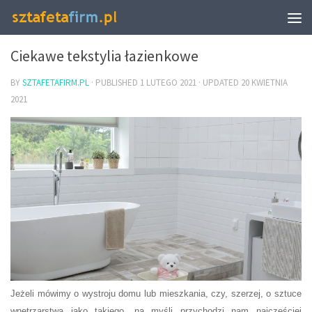
DZIAŁ POZABIZNESOWY
Ciekawe tekstylia łazienkowe
BY
SZTAFETAFIRM.PL
· PUBLISHED
1 LUTEGO 2021
· UPDATED
20 KWIETNIA
2021
Jeżeli mówimy o wystroju domu lub mieszkania, czy, szerzej, o sztuce
wnętrzarstwa jako takiego, na myśli przychodzi nam najczęściej