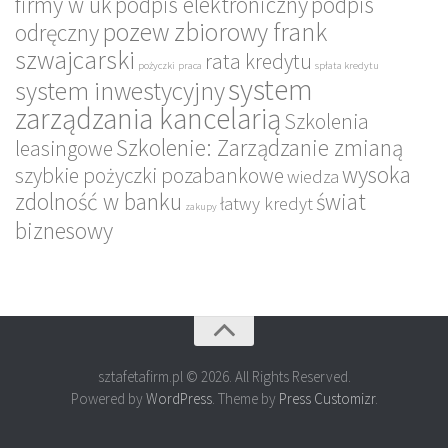
firmy w uk
podpis elektroniczny
podpis
pozew zbiorowy frank
odręczny
szwajcarski
rata kredytu
pożyczki
praca
spłata kredytu
system
system inwestycyjny
zarządzania kancelarią
Szkolenia
Szkolenie: Zarządzanie zmianą
leasingowe
wysoka
szybkie pożyczki pozabankowe
wiedza
zdolność w banku
świat
łatwy kredyt
zakupy
biznesowy
sztafetafirm.pl © 2026. All Rights Reserved.
Powered by
WordPress
. Theme by
Press Customizr
.