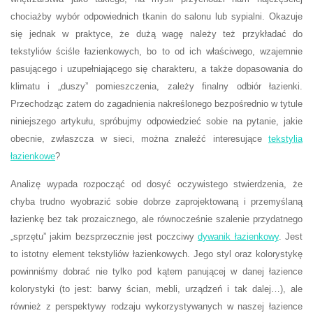
chociażby wybór odpowiednich tkanin do salonu lub sypialni. Okazuje
się jednak w praktyce, że dużą wagę należy też przykładać do
tekstyliów ściśle łazienkowych, bo to od ich właściwego, wzajemnie
pasującego i uzupełniającego się charakteru, a także dopasowania do
klimatu i „duszy” pomieszczenia, zależy finalny odbiór łazienki.
Przechodząc zatem do zagadnienia nakreślonego bezpośrednio w tytule
niniejszego artykułu, spróbujmy odpowiedzieć sobie na pytanie, jakie
obecnie, zwłaszcza w sieci, można znaleźć interesujące
tekstylia
łazienkowe
?
Analizę wypada rozpocząć od dosyć oczywistego stwierdzenia, że
chyba trudno wyobrazić sobie dobrze zaprojektowaną i przemyślaną
łazienkę bez tak prozaicznego, ale równocześnie szalenie przydatnego
„sprzętu” jakim bezsprzecznie jest poczciwy
dywanik łazienkowy
. Jest
to istotny element tekstyliów łazienkowych. Jego styl oraz kolorystykę
powinniśmy dobrać nie tylko pod kątem panującej w danej łazience
kolorystyki (to jest: barwy ścian, mebli, urządzeń i tak dalej…), ale
również z perspektywy rodzaju wykorzystywanych w naszej łazience