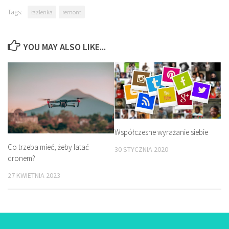
Tags:
łazienka
remont
YOU MAY ALSO LIKE...
Współczesne wyrażanie siebie
Co trzeba mieć, żeby latać
30 STYCZNIA 2020
dronem?
27 KWIETNIA 2023