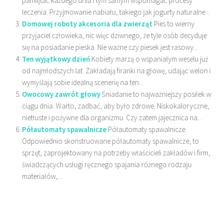
pamiętać każdego dnia i tym samym wspomagać procesy
leczenia. Przyjmowanie nabiału, takiego jak jogurty naturalne...
Domowej roboty akcesoria dla zwierząt
Pies to wierny
przyjaciel człowieka, nic więc dziwnego, że tyle osób decyduje
się na posiadanie pieska. Nie ważne czy piesek jest rasowy...
Ten wyjątkowy dzień
Kobiety marzą o wspaniałym weselu już
od najmłodszych lat. Zakładają firanki na głowę, udając welon i
wymyślają sobie idealną scenerię na ten...
Owocowy zawrót głowy
Śniadanie to najważniejszy posiłek w
ciągu dnia. Warto, zadbać, aby było zdrowe. Niskokaloryczne,
nietłuste i pożywne dla organizmu. Czy zatem jajecznica na...
Półautomaty spawalnicze
Półautomaty spawalnicze
Odpowiednio skonstruowane półautomaty spawalnicze, to
sprzęt, zaprojektowany na potrzeby właścicieli zakładów i firm,
świadczących usługi ręcznego spajania różnego rodzaju
materiałów,...