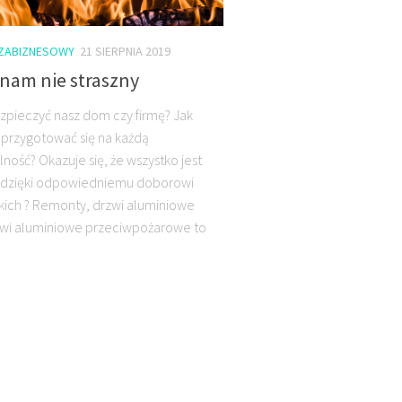
OZABIZNESOWY
21 SIERPNIA 2019
 nam nie straszny
zpieczyć nasz dom czy firmę? Jak
j przygotować się na każdą
ność? Okazuje się, że wszystko jest
 dzięki odpowiedniemu doborowi
akich ? Remonty, drzwi aluminiowe
wi aluminiowe przeciwpożarowe to