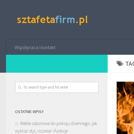
Współpraca i kontakt
TA
OSTATNIE WPISY
Meble salonowe do pokoju dziennego: jak
wybrać styl, rozmiar i funkcje