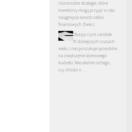
różnorodne strategie, które
inwestorzy mogą przyjąć w celu
osiągnięcia swoich celów
finansowych. Dwie z …
Okazja czyni zarobek
W dzisiejszych czasach
wielu z nas poszukuje sposobów
na zwiększenie domowego
budżetu. Niezależnie od tego,
czy chodzi o …