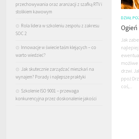
przechowywania oraz aranżacji z szafką RTV i
stolikiem kawowym
DZIAŁ P
Rola lidera w szkoleniu zespołu z zakresu
Ogień
SOC 2
Jak zabe
Innowacje w świecie taśm klejących – co
najlepie
warto wiedzieć?
ewentual
możliwe
Jak skutecznie zarządzać mieszkań na
drzwi. J
wynajem? Porady i najlepsze praktyki
ppoż Drz
coś,...
Szkolenie ISO 9001 – przewaga
konkurencyjna przez doskonalenie jakości