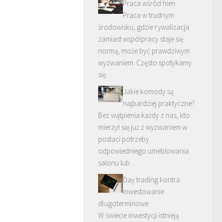
Praca wśród hien
Praca w trudnym
środowisku, gdzie rywalizacja
zamiast współpracy staje się
normą, może być prawdziwym
wyzwaniem. Często spotykamy
się …
Jakie komody są
najbardziej praktyczne?
Bez wątpienia każdy z nas, kto
mierzył się już z wyzwaniem w
postaci potrzeby
odpowiedniego umeblowania
salonu lub …
Day trading kontra
inwestowanie
długoterminowe
W świecie inwestycji istnieją