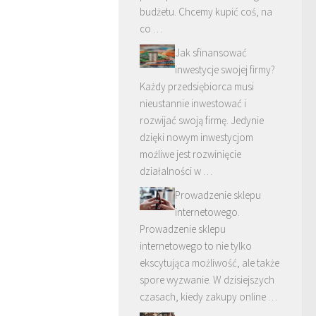
budżetu. Chcemy kupić coś, na
co …
Jak sfinansować
inwestycje swojej firmy?
Każdy przedsiębiorca musi
nieustannie inwestować i
rozwijać swoją firmę. Jedynie
dzięki nowym inwestycjom
możliwe jest rozwinięcie
działalności w …
Prowadzenie sklepu
internetowego.
Prowadzenie sklepu
internetowego to nie tylko
ekscytująca możliwość, ale także
spore wyzwanie. W dzisiejszych
czasach, kiedy zakupy online …