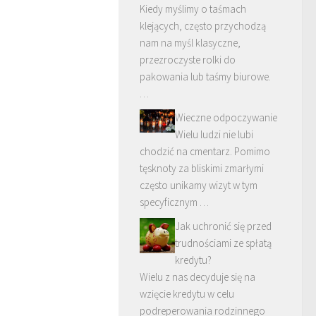
Kiedy myślimy o taśmach
klejących, często przychodzą
nam na myśl klasyczne,
przezroczyste rolki do
pakowania lub taśmy biurowe.
…
Wieczne odpoczywanie
Wielu ludzi nie lubi
chodzić na cmentarz. Pomimo
tęsknoty za bliskimi zmarłymi
często unikamy wizyt w tym
specyficznym …
Jak uchronić się przed
trudnościami ze spłatą
kredytu?
Wielu z nas decyduje się na
wzięcie kredytu w celu
podreperowania rodzinnego