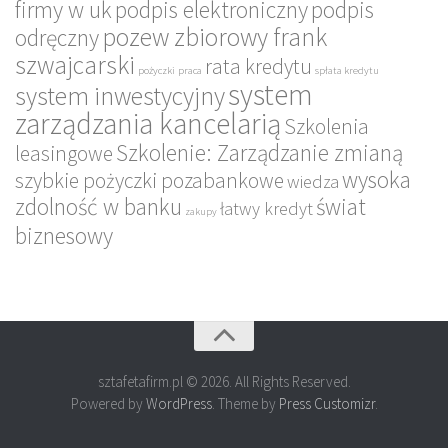
firmy w uk
podpis elektroniczny
podpis
pozew zbiorowy frank
odręczny
szwajcarski
rata kredytu
pożyczki
praca
spłata kredytu
system
system inwestycyjny
zarządzania kancelarią
Szkolenia
Szkolenie: Zarządzanie zmianą
leasingowe
wysoka
szybkie pożyczki pozabankowe
wiedza
zdolność w banku
świat
łatwy kredyt
zakupy
biznesowy
sztafetafirm.pl © 2026. All Rights Reserved.
Powered by
WordPress
. Theme by
Press Customizr
.