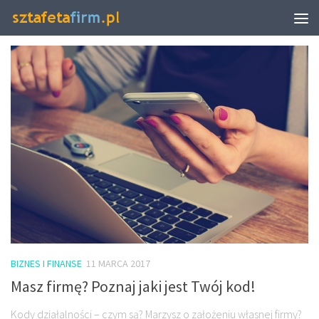
TAGGED:
KODY DZIAŁALNOŚCI
BIZNES I FINANSE
11 MARCA 2017
Masz firmę? Poznaj jaki jest Twój kod!
Kody działalności – czym są? Marzysz o założeniu własnej firmy?