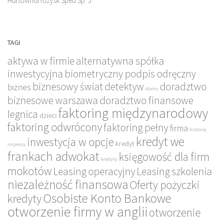
Hurtownia łożysk Sped Sp. J.
TAGI
aktywa w firmie
alternatywna spółka
inwestycyjna
biometryczny podpis odręczny
biznesowy świat
detektyw
doradztwo
biznes
domu
biznesowe warszawa
doradztwo finansowe
faktoring międzynarodowy
legnica
dzieci
faktoring odwrócony
faktoring pełny
firma
historia
kredyt we
inwestycja w opcje
kredyt
imprezy
frankach adwokat
księgowość dla firm
kredyty
mokotów
Leasing operacyjny
Leasing szkolenia
niezależność finansowa
Oferty pożyczki
Osobiste Konto Bankowe
kredyty
otworzenie firmy w anglii
otworzenie