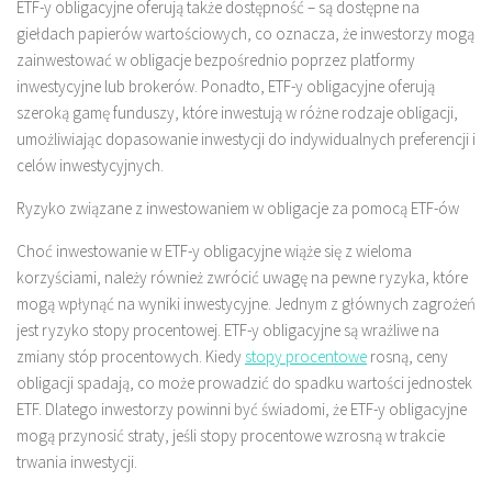
ETF-y obligacyjne oferują także dostępność – są dostępne na
giełdach papierów wartościowych, co oznacza, że inwestorzy mogą
zainwestować w obligacje bezpośrednio poprzez platformy
inwestycyjne lub brokerów. Ponadto, ETF-y obligacyjne oferują
szeroką gamę funduszy, które inwestują w różne rodzaje obligacji,
umożliwiając dopasowanie inwestycji do indywidualnych preferencji i
celów inwestycyjnych.
Ryzyko związane z inwestowaniem w obligacje za pomocą ETF-ów
Choć inwestowanie w ETF-y obligacyjne wiąże się z wieloma
korzyściami, należy również zwrócić uwagę na pewne ryzyka, które
mogą wpłynąć na wyniki inwestycyjne. Jednym z głównych zagrożeń
jest ryzyko stopy procentowej. ETF-y obligacyjne są wrażliwe na
zmiany stóp procentowych. Kiedy
stopy procentowe
rosną, ceny
obligacji spadają, co może prowadzić do spadku wartości jednostek
ETF. Dlatego inwestorzy powinni być świadomi, że ETF-y obligacyjne
mogą przynosić straty, jeśli stopy procentowe wzrosną w trakcie
trwania inwestycji.