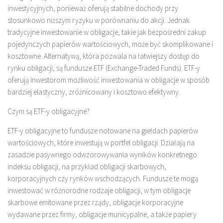
inwestycyjnych, ponieważ oferują stabilne dochody przy
stosunkowo niższym ryzyku w porównaniu do akcji. Jednak
tradycyjne inwestowanie w obligacje, takie jak bezpośredni zakup
pojedynczych papierów wartościowych, może być skomplikowane i
kosztowne. Alternatywą, która pozwala na łatwiejszy dostęp do
rynku obligacji, są fundusze ETF (Exchange-Traded Funds). ETF-y
oferują inwestorom możliwość inwestowania w obligacje w sposób
bardziej elastyczny, zróżnicowany i kosztowo efektywny.
Czym są ETF-y obligacyjne?
ETF-y obligacyjne to fundusze notowane na giełdach papierów
wartościowych, które inwestują w portfel obligacji. Działają na
zasadzie pasywnego odwzorowywania wyników konkretnego
indeksu obligacji, na przykład obligacji skarbowych,
korporacyjnych czy rynków wschodzących. Fundusze te mogą
inwestować w różnorodne rodzaje obligacji, w tym obligacje
skarbowe emitowane przez rządy, obligacje korporacyjne
wydawane przez firmy, obligacje municypalne, a także papiery