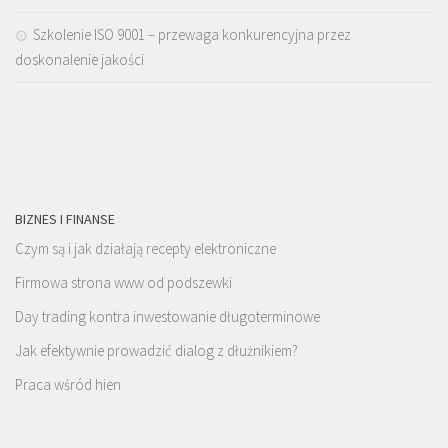
Szkolenie ISO 9001 – przewaga konkurencyjna przez
doskonalenie jakości
BIZNES I FINANSE
Czym są i jak działają recepty elektroniczne
Firmowa strona www od podszewki
Day trading kontra inwestowanie długoterminowe
Jak efektywnie prowadzić dialog z dłużnikiem?
Praca wśród hien