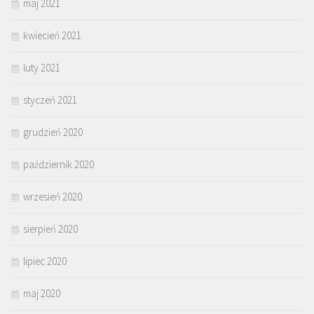
maj 2021
kwiecień 2021
luty 2021
styczeń 2021
grudzień 2020
październik 2020
wrzesień 2020
sierpień 2020
lipiec 2020
maj 2020