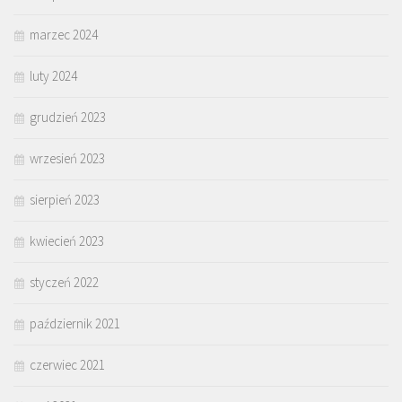
marzec 2024
luty 2024
grudzień 2023
wrzesień 2023
sierpień 2023
kwiecień 2023
styczeń 2022
październik 2021
czerwiec 2021