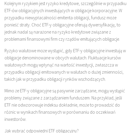
Kolejnym ryzykiem jest ryzyko kredytowe, szczególnie w przypadku
ETF-ów obligacyjnych inwestujących w obligacje korporacyjne. W
przypadku niewypłacalności emitenta obligacji, fundusz może
ponieść straty. Choć ETF-y obligacyjne oferują dywersyfikację, to
jednak nadal są narażone na ryzyko kredytowe związane z
problemami finansowymi firm czy rządów emitujących obligacje.
Ryzyko walutowe może wystąpić, gdy ETF-y obligacyjne inwestują w
obligacje denominowane w obcych walutach. Fluktuacje kursów
walutowych mogą wpłynąć na wartość inwestycji, zwłaszcza w
przypadku obligacji emitowanych w walutach o dużej zmienności,
takich jak w przypadku obligacji rynków wschodzących.
Mimo że ETF-y obligacyjne są pasywnie zarządzane, mogą wystąpić
problemy związane z zarządzaniem funduszem. Na przykład, jeśli
ETF nie odwzorowuje indeksu dokładnie, może to prowadzić do
różnic w wynikach finansowych w porównaniu do oczekiwań
inwestorów.
Jak wybrać odpowiedni ETF obligacyjny?