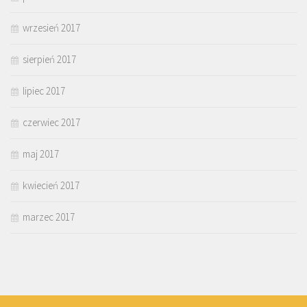
wrzesień 2017
sierpień 2017
lipiec 2017
czerwiec 2017
maj 2017
kwiecień 2017
marzec 2017