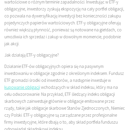
wartościowe o różnym terminie zapadalności. Inwestując w ETF-y
obligacyjne, inwestorzy zyskują ekspozycję na cały portfel obligacji,
co pozwala na dywersyfikację inwestycji bez konieczności zakupu
pojedynczych papierów wartościowych. ETF-y obligacyjne oferują
również większą płynność, ponieważ są notowane na giełdach, co
umożliwia ich sprzedaż i zakup w dowolnym momencie, podobnie
jak akcji.
Jak działają ETF-y obligacyjne?
Działanie ETF-ów obligacyjnych opiera się na pasywnym
inwestowaniu w obligacje zgodnie z określonym indeksem. Fundusz
ETF gromadzi środki od inwestorów, a następnie inwestuje w
kupowanie obligacji
wchodzących w skład indeksu, który ma na
celu odwzorowanie. Na przykład, ETF śledzący indeks obligacji
skarbowych zainwestuje głównie w obligacje emitowane przez
rządy, takie jak obligacje skarbowe Stanów Zjednoczonych, Niemiec
czy Polski. ETF-y obligacyjne są zarządzane przez profesjonalne
firmy inwestycyjne, które dbają o to, aby skład portfela funduszu
odpowiadał składnikowi indeksu.