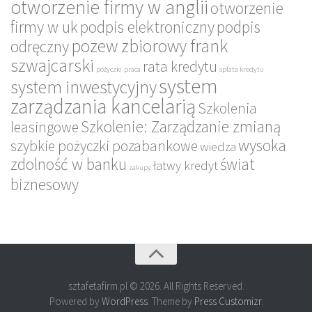
otworzenie firmy w anglii
otworzenie
firmy w uk
podpis elektroniczny
podpis
pozew zbiorowy frank
odręczny
szwajcarski
rata kredytu
pożyczki
praca
spłata kredytu
system
system inwestycyjny
zarządzania kancelarią
Szkolenia
Szkolenie: Zarządzanie zmianą
leasingowe
wysoka
szybkie pożyczki pozabankowe
wiedza
zdolność w banku
świat
łatwy kredyt
zakupy
biznesowy
sztafetafirm.pl © 2026. All Rights Reserved.
Powered by
WordPress
. Theme by
Press Customizr
.