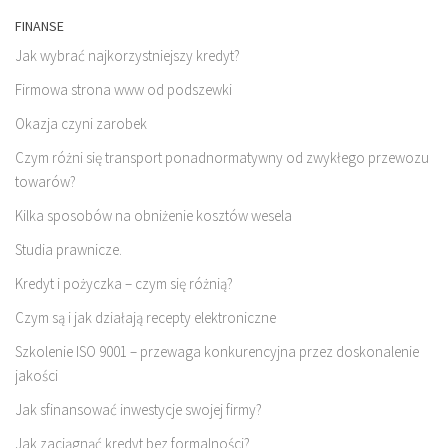
FINANSE
Jak wybrać najkorzystniejszy kredyt?
Firmowa strona www od podszewki
Okazja czyni zarobek
Czym różni się transport ponadnormatywny od zwykłego przewozu
towarów?
Kilka sposobów na obniżenie kosztów wesela
Studia prawnicze.
Kredyt i pożyczka – czym się różnią?
Czym są i jak działają recepty elektroniczne
Szkolenie ISO 9001 – przewaga konkurencyjna przez doskonalenie
jakości
Jak sfinansować inwestycje swojej firmy?
Jak zaciągnąć kredyt bez formalności?