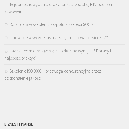
funkcje przechowywania oraz aranżacji z szafką RTV i stolikiem
kawowym
Rola lidera w szkoleniu zespołu z zakresu SOC 2
Innowacje w świecie taśm klejących – co warto wiedzieć?
Jak skutecznie zarządzać mieszkań na wynajem? Porady i
najlepsze praktyki
Szkolenie ISO 9001 – przewaga konkurencyjna przez
doskonalenie jakości
BIZNES I FINANSE