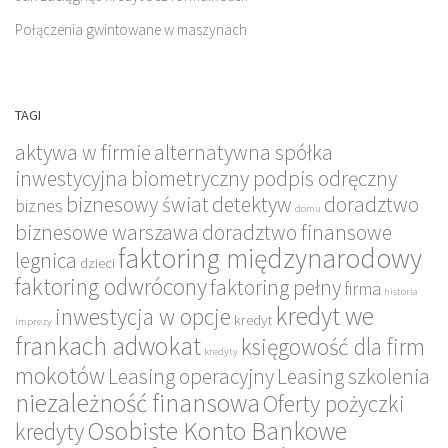
Połączenia gwintowane w maszynach
TAGI
aktywa w firmie
alternatywna spółka
inwestycyjna
biometryczny podpis odręczny
biznesowy świat
detektyw
doradztwo
biznes
domu
biznesowe warszawa
doradztwo finansowe
faktoring międzynarodowy
legnica
dzieci
faktoring odwrócony
faktoring pełny
firma
historia
kredyt we
inwestycja w opcje
kredyt
imprezy
frankach adwokat
księgowość dla firm
kredyty
mokotów
Leasing operacyjny
Leasing szkolenia
niezależność finansowa
Oferty pożyczki
Osobiste Konto Bankowe
kredyty